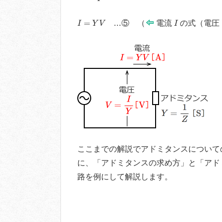
I
=
Y
V
I
=
…⑤ （
電流
の式（電圧
I
Y
V
I
ここまでの解説でアドミタンスについて
に、「アドミタンスの求め方」と「アド
路を例にして解説します。