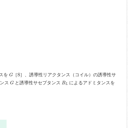
G
S
S
スを
［
］、誘導性リアクタンス（コイル）の誘導性サ
G
G
B
L
タンス
と誘導性サセプタンス
によるアドミタンスを
G
B
L