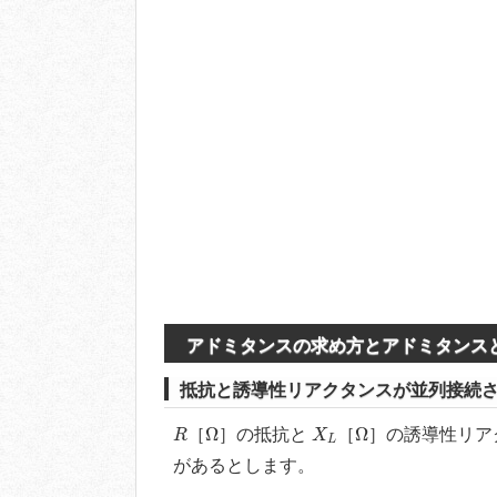
アドミタンスの求め方とアドミタンス
抵抗と誘導性リアクタンスが並列接続
R
Ω
X
L
Ω
Ω
Ω
［
］の抵抗と
［
］の誘導性リア
R
X
L
があるとします。