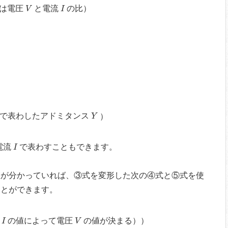
V
I
は電圧
と電流
の比
）
V
I
Y
で表わしたアドミタンス
）
Y
I
電流
で表わすこともできます。
I
が分かっていれば、③式を変形した次の④式と⑤式を使
とができます。
I
V
流
の値によって電圧
の値が決まる）
）
I
V