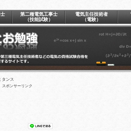
事士
第二種電気工事士
電気主任技術者
）
（技能試験）
（電験）
ミタンス
スポンサーリンク