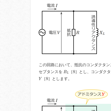
この回路において、抵抗のコンダクタン
B
L
S
S
セプタンスを
［
］とし、コンダク
B
L
Y
S
S
［
］とします。
Y