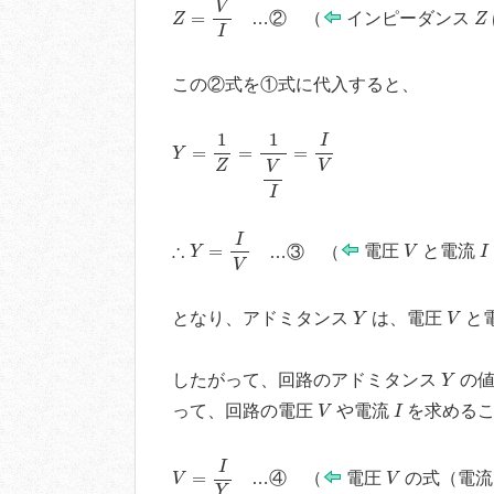
V
Z
=
…② （
インピーダンス
Z
Z
I
この②式を①式に代入すると、
Y
=
1
Z
=
1
V
I
=
I
V
1
1
I
=
=
=
Y
Z
V
V
I
∴
Y
=
I
V
I
V
I
∴
=
…③ （
電圧
と電流
Y
V
I
V
Y
V
となり、アドミタンス
は、電圧
と
Y
V
Y
したがって、回路のアドミタンス
の値
Y
V
I
って、回路の電圧
や電流
を求めるこ
V
I
V
=
I
Y
I
V
=
…④ （
電圧
の式（電
V
V
Y