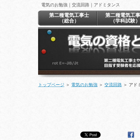
電気のお勉強｜交流回路｜アドミタンス
第二種電気工事士
第二種電気工
（総合）
（学科試験
トップページ
＞
電気のお勉強
＞
交流回路
＞
アド