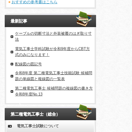
おすすめの参考書はこちら
最新記事
ケーブルの切断寸法と外装被覆のはぎ取り寸
法
電気工事士学科試験が令和9年度からCBT方
式のみになります！
配線図の図記号
令和8年度 第二種電気工事士技能試験 候補問
題の単線図と複線図の一覧表
第二種電気工事士 候補問題の複線図の書き方
令和8年度No.13
第二種電気工事士（総合）
電気工事士試験について