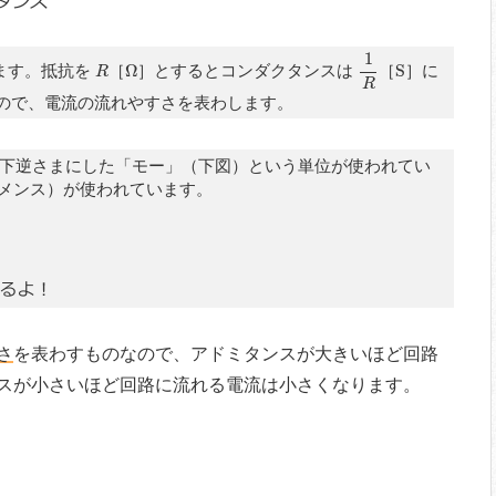
1
R
1
Ω
S
R
ます。抵抗を
［
Ω
］とするとコンダクタンスは
［
S
］に
R
R
ので、電流の流れやすさを表わします。
下逆さまにした「モー」（下図）という単位が使われてい
メンス）が使われています。
さ
を表わすものなので、アドミタンスが大きいほど回路
スが小さいほど回路に流れる電流は小さくなります。