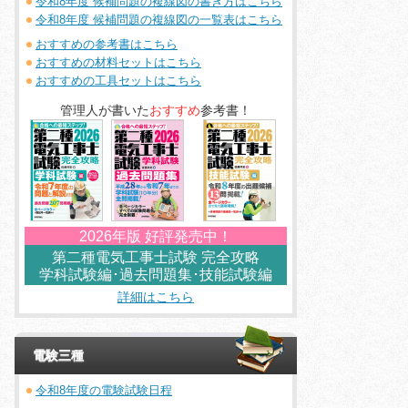
令和8年度 候補問題の複線図の書き方はこちら
令和8年度 候補問題の複線図の一覧表はこちら
おすすめの参考書はこちら
おすすめの材料セットはこちら
おすすめの工具セットはこちら
管理人が書いた
おすすめ
参考書！
2026年版 好評発売中！
第二種電気工事士試験 完全攻略
学科試験編･過去問題集･技能試験編
詳細はこちら
電験三種
令和8年度の電験試験日程