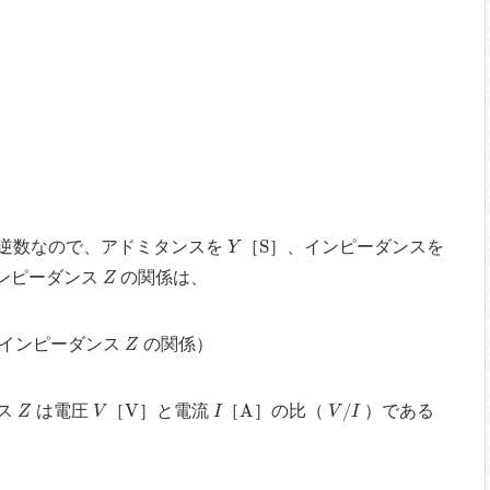
Y
S
S
逆数なので、アドミタンスを
［
］、インピーダンスを
Y
Z
ンピーダンス
の関係は、
Z
Z
インピーダンス
の関係
）
Z
V
/
I
Z
V
V
I
A
V
A
/
ス
は電圧
［
］と電流
［
］の比（
）である
Z
V
I
V
I