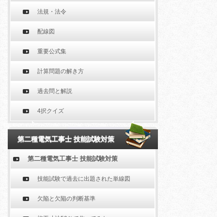
法規・法令
配線図
重要公式集
計算問題の解き方
過去問と解説
4択クイズ
第二種電気工事士 技能試験対策
第二種電気工事士 技能試験対策
技能試験で過去に出題された単線図
欠陥と欠陥の判断基準