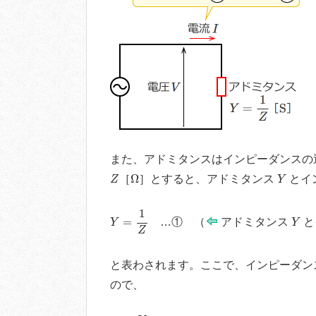
また、アドミタンスはインピーダンスの
Z
Ω
Y
Ω
［
］とすると、アドミタンス
とイ
Z
Y
Y
=
1
Z
1
Y
=
…① （
アドミタンス
と
Y
Y
Z
と表わされます。ここで、インピーダン
ので、
Z
=
V
I