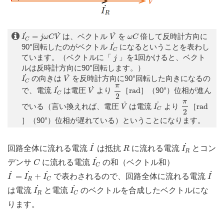
I
C
˙
=
j
ω
C
V
˙
V
˙
ω
C
˙
˙
˙
=
は、ベクトル
を
倍して反時計方向に
I
j
ω
C
V
V
ω
C
C
I
C
˙
˙
90°回転したのがベクトル
になるということを表わし
I
C
j
ています。（ベクトルに「
」を1回かけると、ベクト
j
ルは反時計方向に90°回転します。）
I
C
˙
V
˙
˙
˙
の向きは
を反時計方向に90°回転した向きになるの
I
V
C
π
2
I
C
˙
V
˙
π
r
a
d
˙
˙
で、電流
は電圧
より
［
r
a
d
］（90°）位相が進ん
I
V
C
2
π
2
V
˙
I
C
˙
π
r
a
d
˙
˙
でいる（言い換えれば、電圧
は電流
より
［
r
a
d
V
I
C
2
］（90°）位相が遅れている）ということになります。
I
˙
I
R
˙
R
˙
˙
回路全体に流れる電流
は抵抗
に流れる電流
とコン
I
R
I
R
I
C
˙
C
˙
デンサ
に流れる電流
の和（ベクトル和）
C
I
C
I
˙
=
I
R
˙
+
I
C
˙
I
˙
˙
˙
˙
˙
=
+
で表わされるので、回路全体に流れる電流
I
I
I
I
R
C
I
R
˙
I
C
˙
˙
˙
は電流
と電流
のベクトルを合成したベクトルにな
I
I
R
C
ります。