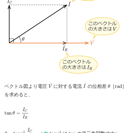
V
˙
I
˙
θ
r
a
d
˙
˙
r
a
d
ベクトル図より電圧
に対する電流
の位相差
［
］
V
I
θ
を求めると、
tan
θ
=
I
C
I
R
I
C
tan
=
θ
I
R
θ
=
tan
−
1
I
C
I
R
tan
−
1
I
tan
C
−
1
−
1