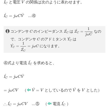
˙
˙
と電圧
の関係は次のように表わせます。
I
V
C
I
C
˙
=
j
ω
C
V
˙
˙
˙
=
…④
I
j
ω
C
V
C
Z
C
˙
=
1
j
ω
C
1
Z
C
˙
C
˙
˙
コンデンサ
のインピーダンス
は
=
なの
C
Z
Z
C
C
j
ω
C
Y
C
˙
C
˙
で、コンデンサ
のアドミタンス
は
C
Y
C
Y
C
˙
=
1
Z
C
˙
=
j
ω
C
1
˙
=
=
になります。
Y
j
ω
C
C
˙
Z
C
I
C
˙
˙
④式より電流
を求めると、
I
C
I
C
˙
=
j
ω
C
V
˙
˙
˙
=
I
j
ω
C
V
C
V
˙
=
V
V
˙
=
j
ω
C
V
V
˙
˙
=
=
（
としているので
を
とした
）
j
ω
C
V
V
V
V
V
∴
I
C
˙
=
j
ω
C
V
I
C
˙
˙
˙
∴
=
…⑤ （
電流
）
I
j
ω
C
V
I
C
C