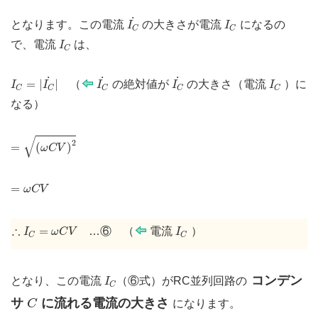
I
C
˙
I
C
˙
となります。この電流
の大きさが電流
になるの
I
I
C
C
I
C
で、電流
は、
I
C
I
C
=
|
I
C
˙
|
I
C
˙
I
C
˙
I
C
˙
˙
˙
=
|
|
（
の絶対値が
の大きさ（電流
）に
I
I
I
I
I
C
C
C
C
C
なる
）
=
(
ω
C
V
)
2
√
2
=
(
)
ω
C
V
=
ω
C
V
=
ω
C
V
∴
I
C
=
ω
C
V
I
C
∴
=
…⑥ （
電流
）
I
ω
C
V
I
C
C
I
C
コンデン
となり、この電流
（⑥式）がRC並列回路の
I
C
C
サ
に流れる電流の大きさ
C
になります。