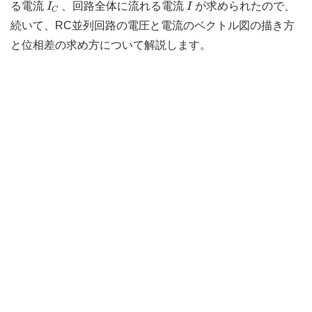
I
C
I
る電流
、回路全体に流れる電流
が求められたので、
I
I
C
続いて、RC並列回路の電圧と電流のベクトル図の描き方
と位相差の求め方について解説します。