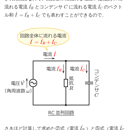
I
R
˙
I
C
˙
C
˙
˙
流れる電流
とコンデンサ
に流れる電流
のベクト
I
C
I
R
C
I
˙
=
I
R
˙
+
I
C
˙
˙
˙
˙
=
+
ル和
でも表わすことができるので、
I
I
I
R
C
I
R
˙
I
C
˙
˙
˙
さきほど計算して求めた②式（電流
）と⑤式（電流
I
I
R
C