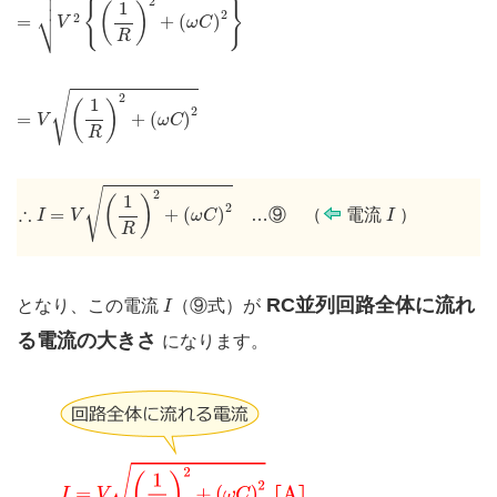



2
{
}
1
(
)
⎷
2
2
=
+
(
)
V
ω
C
R
=
V
(
1
R
)
2
+
(
ω
C
)
2
√
2
1
(
)
2
=
+
(
)
V
ω
C
R
∴
I
=
V
(
1
R
)
2
+
(
ω
C
)
2
√
2
1
(
)
I
2
∴
=
+
(
)
…⑨ （
電流
）
I
V
ω
C
I
R
I
RC並列回路全体に流れ
となり、この電流
（⑨式）が
I
る電流の大きさ
になります。