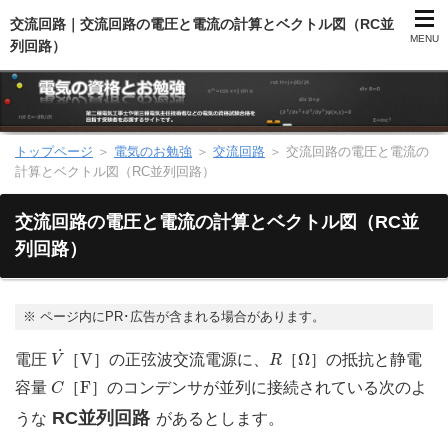
交流回路｜交流回路の電圧と電流の計算とベクトル図（RC並
MENU
列回路）
トップページ
＞
電気のお勉強
＞
交流回路
＞
交流回路の電圧と電流の
第二種電気工事士（総合）
計算とベクトル図（RC並列回路）
第二種電気工事士（学科試験）
交流回路の電圧と電流の計算とベクトル図（RC並
列回路）
第二種電気工事士（技能試験）
電気主任技術者（電験）
※
ページ内にPR･広告が含まれる場合があります。
V
˙
V
R
Ω
˙
V
Ω
電圧
［
］の正弦波交流電源に、
［
］の抵抗と静電
V
R
電気のお勉強
C
F
F
容量
［
］のコンデンサが並列に接続されている次のよ
C
RC並列回路
うな
があるとします。
電気数学のお勉強