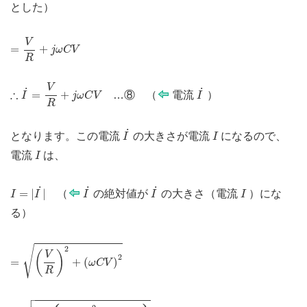
とした
）
=
V
R
+
j
ω
C
V
V
=
+
j
ω
C
V
R
∴
I
˙
=
V
R
+
j
ω
C
V
I
˙
V
˙
˙
∴
=
+
…⑧ （
電流
）
I
j
ω
C
V
I
R
I
˙
I
˙
となります。この電流
の大きさが電流
になるので、
I
I
I
電流
は、
I
I
=
|
I
˙
|
I
˙
I
˙
I
˙
˙
˙
=
|
|
（
の絶対値が
の大きさ（電流
）にな
I
I
I
I
I
る
）
=
(
V
R
)
2
+
(
ω
C
V
)
2
√
2
(
)
V
2
=
+
(
)
ω
C
V
R

=
V
2
{
(
1
R
)
2
+
(
ω
C
)
2
}