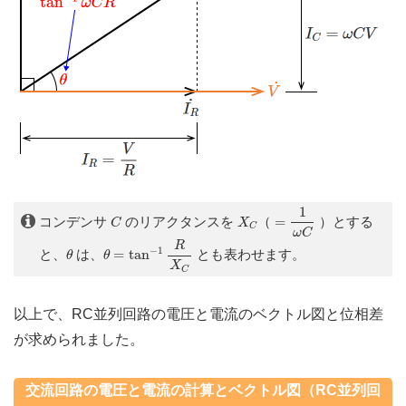
=
1
ω
C
1
C
X
C
コンデンサ
のリアクタンスを
（
=
）とする
C
X
C
ω
C
θ
=
tan
−
1
R
X
C
R
θ
−
1
と、
は、
=
tan
とも表わせます。
θ
θ
X
C
以上で、RC並列回路の電圧と電流のベクトル図と位相差
が求められました。
交流回路の電圧と電流の計算とベクトル図（RC並列回