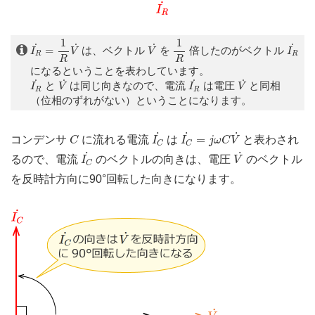
I
R
˙
=
1
R
V
˙
1
R
1
1
V
˙
I
R
˙
˙
˙
˙
˙
=
は、ベクトル
を
倍したのがベクトル
I
V
V
I
R
R
R
R
になるということを表わしています。
I
R
˙
V
˙
I
R
˙
V
˙
˙
˙
˙
˙
と
は同じ向きなので、電流
は電圧
と同相
I
V
I
V
R
R
（位相のずれがない）ということになります。
I
C
˙
I
C
˙
=
j
ω
C
V
˙
C
˙
˙
˙
=
コンデンサ
に流れる電流
は
と表わされ
C
I
I
j
ω
C
V
C
C
I
C
˙
V
˙
˙
˙
るので、電流
のベクトルの向きは、電圧
のベクトル
I
V
C
を反時計方向に90°回転した向きになります。