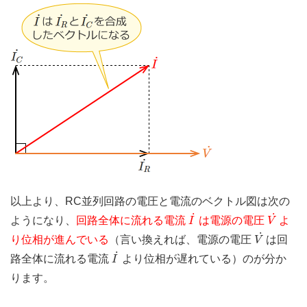
以上より、RC並列回路の電圧と電流のベクトル図は次の
I
˙
V
˙
˙
˙
ようになり、
回路全体に流れる電流
は電源の電圧
よ
I
V
V
˙
˙
り位相が進んでいる
（言い換えれば、電源の電圧
は回
V
I
˙
˙
路全体に流れる電流
より位相が遅れている）のが分か
I
ります。