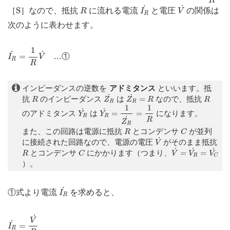
R
I
R
˙
V
˙
S
R
˙
˙
S
［
］なので、抵抗
に流れる電流
と電圧
の関係は
R
I
V
R
次のように表わせます。
I
R
˙
=
1
R
V
˙
1
˙
˙
=
…①
I
V
R
R
インピーダンスの逆数を
アドミタンス
といいます。抵
Z
R
˙
Z
R
˙
=
R
R
R
˙
˙
抗
のインピーダンス
は
=
なので、抵抗
R
Z
Z
R
R
R
R
Y
R
˙
=
1
Z
R
˙
=
1
R
1
1
Y
R
˙
˙
˙
のアドミタンス
は
=
=
になります。
Y
Y
R
R
˙
R
Z
R
C
R
また、この回路は電源に抵抗
とコンデンサ
が並列
R
C
V
˙
˙
に接続された回路なので、電源の電圧
がそのまま抵抗
V
V
˙
=
V
R
˙
=
V
C
˙
C
R
˙
˙
˙
とコンデンサ
にかかります（つまり、
=
=
R
C
V
V
V
R
C
）。
I
R
˙
˙
①式より電流
を求めると、
I
R
I
R
˙
=
V
˙
R
˙
V
˙
=
I
R