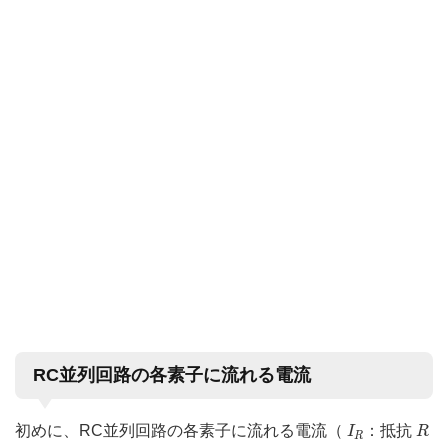
RC並列回路の各素子に流れる電流
I
R
R
初めに、RC並列回路の各素子に流れる電流（
：抵抗
I
R
R
I
R
˙