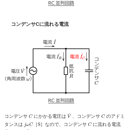
コンデンサCに流れる電流
V
˙
C
C
˙
コンデンサ
にかかる電圧は
、コンデンサ
のアドミ
C
V
C
j
ω
C
S
C
S
タンスは
［
］なので、コンデンサ
に流れる電流
j
ω
C
C
I
C
˙
V
˙