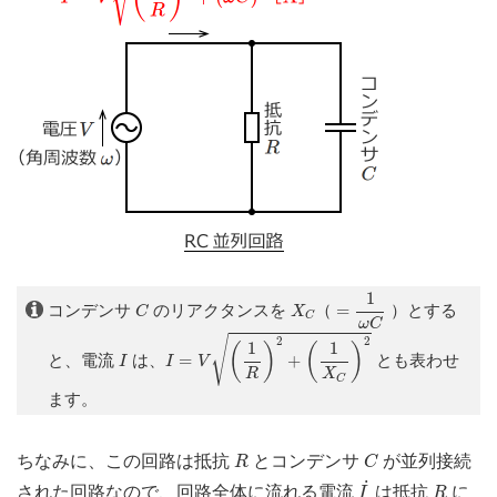
=
1
ω
C
1
C
X
C
コンデンサ
のリアクタンスを
（
=
）とする
C
X
C
ω
C
I
=
V
(
1
R
)
2
+
(
1
X
C
)
2
√
2
2
1
1
(
)
(
)
I
と、電流
は、
=
+
とも表わせ
I
I
V
R
X
C
ます。
R
C
ちなみに、この回路は抵抗
とコンデンサ
が並列接続
R
C
I
˙
R
˙
された回路なので、回路全体に流れる電流
は抵抗
に
I
R