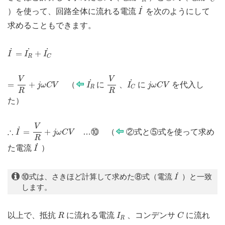
I
˙
˙
）を使って、回路全体に流れる電流
を次のようにして
I
求めることもできます。
I
˙
=
I
R
˙
+
I
C
˙
˙
˙
˙
=
+
I
I
I
R
C
=
V
R
+
j
ω
C
V
V
R
I
R
˙
I
C
˙
V
V
j
ω
C
V
˙
˙
=
+
（
に
、
に
を代入し
j
ω
C
V
I
I
j
ω
C
V
R
C
R
R
た
）
∴
I
˙
=
V
R
+
j
ω
C
V
V
˙
∴
=
+
…⑩ （
②式と⑤式を使って求め
I
j
ω
C
V
R
I
˙
˙
た電流
）
I
I
˙
˙
⑩式は、さきほど計算して求めた⑧式（電流
）と一致
I
します。
R
I
R
C
以上で、抵抗
に流れる電流
、コンデンサ
に流れ
R
I
C
R