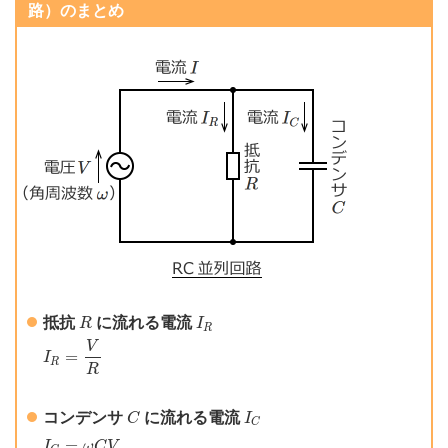
路）のまとめ
R
I
R
抵抗
に流れる電流
R
I
R
I
R
=
V
R
V
=
I
R
R
C
I
C
コンデンサ
に流れる電流
C
I
C
I
C
=
ω
C
V
=
I
ω
C
V