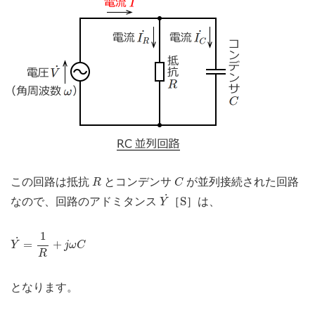
R
C
この回路は抵抗
とコンデンサ
が並列接続された回路
R
C
Y
˙
S
˙
S
なので、回路のアドミタンス
［
］は、
Y
Y
˙
=
1
R
+
j
ω
C
1
˙
=
+
Y
j
ω
C
R
となります。