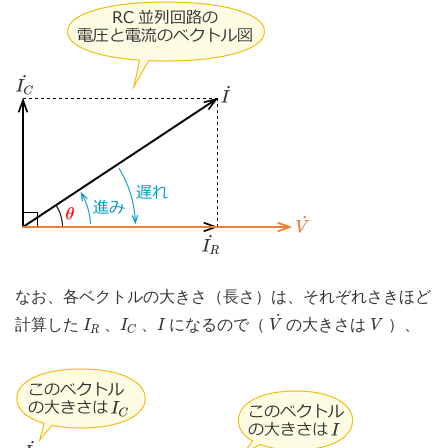
なお、各ベクトルの大きさ（長さ）は、それぞれさきほど
V
˙
I
R
I
C
I
V
˙
計算した
、
、
になるので（
の大きさは
）、
I
I
I
V
V
R
C