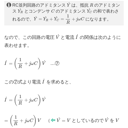
Y
˙
R
˙
RC並列回路のアドミタンス
は、抵抗
のアドミタン
Y
R
Y
R
˙
Y
C
˙
C
˙
˙
ス
とコンデンサ
のアドミタンス
の和で表わさ
Y
C
Y
R
C
Y
˙
=
Y
R
˙
+
Y
C
˙
=
1
R
+
j
ω
C
1
˙
˙
˙
れるので、
=
+
=
+
になります。
Y
Y
Y
j
ω
C
R
C
R
V
˙
I
˙
˙
˙
なので、この回路の電圧
と電流
の関係は次のように
V
I
表わせます。
I
˙
=
(
1
R
+
j
ω
C
)
V
˙
1
(
)
˙
˙
=
+
…⑦
I
j
ω
C
V
R
I
˙
˙
この⑦式より電流
を求めると、
I
I
˙
=
(
1
R
+
j
ω
C
)
V
˙
1
(
)
˙
˙
=
+
I
j
ω
C
V
R
=
(
1
R
+
j
ω
C
)
V
1
V
˙
=
V
V
˙
(
)
V
˙
˙
=
+
=
（
としているので
を
j
ω
C
V
V
V
V
V
R