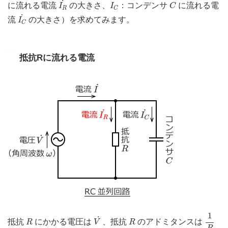
I
C
C
˙
に流れる電流
の大きさ、
：コンデンサ
に流れる電
I
I
C
R
C
I
C
˙
˙
流
の大きさ）を求めてみます。
I
C
抵抗Rに流れる電流
1
R
1
V
˙
R
R
˙
抵抗
にかかる電圧は
、抵抗
のアドミタンスは
R
V
R