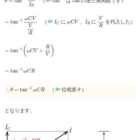
=
tan
tan
tan
（
は
の逆三角関数です
）
θ
I
R
=
tan
−
1
ω
C
V
V
R
V
R
ω
C
V
V
I
C
ω
C
V
I
R
−
1
=
tan
（
に
、
に
を代入した
）
I
ω
C
V
I
R
C
R
V
R
=
tan
−
1
(
ω
C
V
×
R
V
)
(
)
R
−
1
=
tan
×
ω
C
V
V
=
tan
−
1
ω
C
R
−
1
=
tan
ω
C
R
∴
θ
=
tan
−
1
ω
C
R
θ
−
1
∴
=
tan
（
位相差
）
θ
ω
C
R
θ
となります。