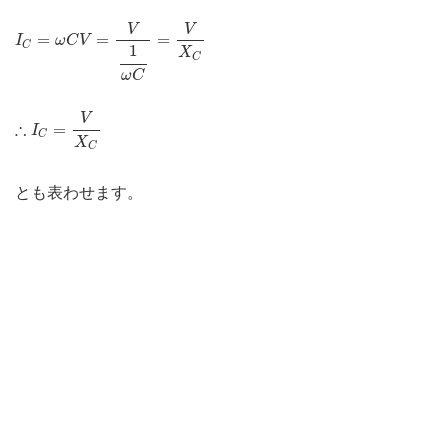
I
C
=
ω
C
V
=
V
1
ω
C
=
V
X
C
V
V
=
=
=
I
ω
C
V
C
1
X
C
ω
C
∴
I
C
=
V
X
C
V
∴
=
I
C
X
C
とも表わせます。