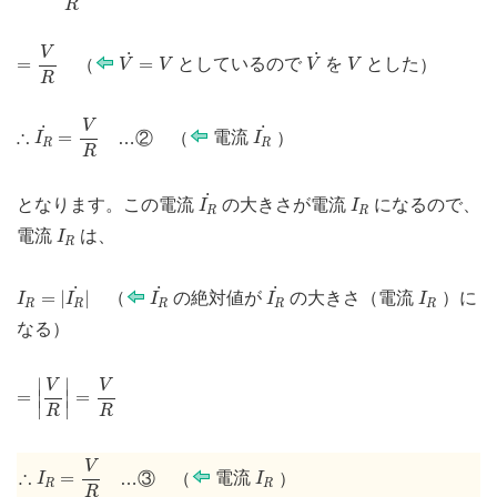
R
=
V
R
V
˙
=
V
V
˙
V
V
˙
˙
=
=
（
としているので
を
とした
）
V
V
V
V
R
∴
I
R
˙
=
V
R
I
R
˙
V
˙
˙
∴
=
…② （
電流
）
I
I
R
R
R
I
R
˙
I
R
˙
となります。この電流
の大きさが電流
になるので、
I
I
R
R
I
R
電流
は、
I
R
I
R
=
|
I
R
˙
|
I
R
˙
I
R
˙
I
R
˙
˙
˙
=
|
|
（
の絶対値が
の大きさ（電流
）に
I
I
I
I
I
R
R
R
R
R
なる
）
=
|
V
R
|
=
V
R
∣
∣
V
V
=
=
∣
∣
∣
∣
R
R
∴
I
R
=
V
R
V
I
R
∴
=
…③ （
電流
）
I
I
R
R
R