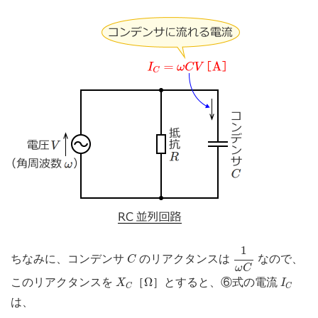
1
ω
C
1
C
ちなみに、コンデンサ
のリアクタンスは
なので、
C
ω
C
X
C
Ω
I
C
Ω
このリアクタンスを
［
］とすると、⑥式の電流
X
I
C
C
は、