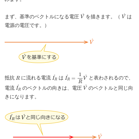
V
˙
V
˙
˙
˙
まず、基準のベクトルになる電圧
を描きます。（
は
V
V
電源の電圧です。）
I
R
˙
=
1
R
V
˙
1
I
R
˙
R
˙
˙
˙
=
抵抗
に流れる電流
は
と表わされるので、
R
I
I
V
R
R
R
I
R
˙
V
˙
˙
˙
電流
のベクトルの向きは、電圧
のベクトルと同じ向
I
V
R
きになります。