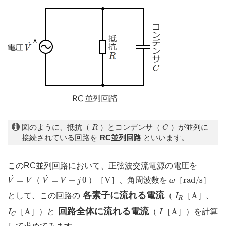
C
R
図のように、抵抗（
）とコンデンサ（
）が並列に
R
C
接続されている回路を
RC並列回路
といいます。
このRC並列回路において、正弦波交流電源の電圧を
V
˙
=
V
V
˙
=
V
+
j
0
r
a
d
/
s
V
˙
˙
ω
=
=
+
0
V
r
a
d
/
s
（
）［
］、角周波数を
［
］
V
V
V
V
j
ω
I
R
A
各素子に流れる電流
A
として、この回路の
（
［
］、
I
R
I
C
A
I
A
回路全体に流れる電流
A
A
［
］）と
（
［
］）を計算
I
I
C