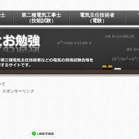
事士
第二種電気工事士
電気主任技術者
）
（技能試験）
（電験）
いて
スポンサーリンク