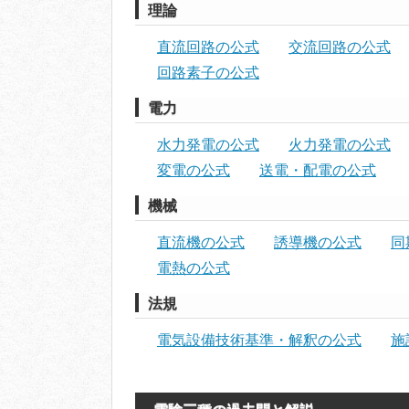
理論
直流回路の公式
交流回路の公式
回路素子の公式
電力
水力発電の公式
火力発電の公式
変電の公式
送電・配電の公式
機械
直流機の公式
誘導機の公式
同
電熱の公式
法規
電気設備技術基準・解釈の公式
施