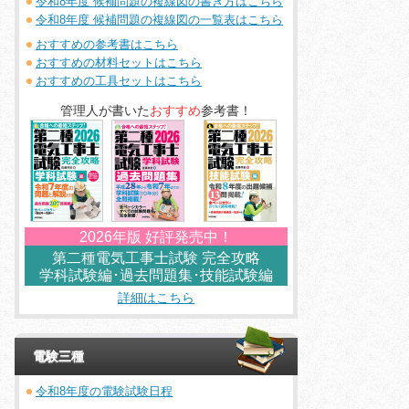
令和8年度 候補問題の複線図の書き方はこちら
令和8年度 候補問題の複線図の一覧表はこちら
おすすめの参考書はこちら
おすすめの材料セットはこちら
おすすめの工具セットはこちら
管理人が書いた
おすすめ
参考書！
2026年版 好評発売中！
第二種電気工事士試験 完全攻略
学科試験編･過去問題集･技能試験編
詳細はこちら
電験三種
令和8年度の電験試験日程