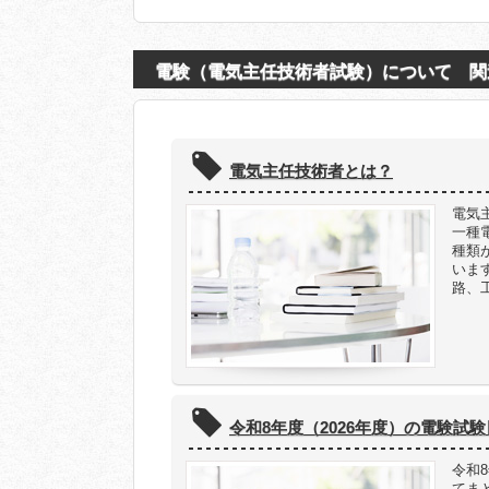
電験（電気主任技術者試験）について 関
電気主任技術者とは？
電気
一種
種類
いま
路、
令和8年度（2026年度）の電験試
令和
てま