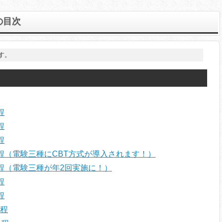
の目次
す。
程
程
程
日程（電験三種にCBT方式が導入されます！）
日程（電験三種が年2回実施に！）
程
程
日程