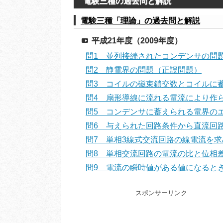
電験三種の過去問と解説
電験三種「理論」の過去問と解説
平成21年度（2009年度）
問1 並列接続されたコンデンサの問
問2 静電界の問題（正誤問題）
問3 コイルの磁束鎖交数とコイルに
問4 扇形導線に流れる電流により作
問5 コンデンサに蓄えられる電界の
問6 与えられた回路条件から直流回
問7 単相3線式交流回路の線電流を
問8 単相交流回路の電流の比と位相
問9 電流の瞬時値がある値になると
スポンサーリンク