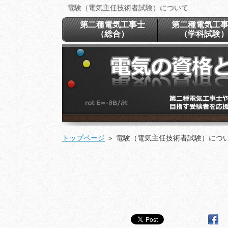
電験（電気主任技術者試験）について
第二種電気工事士
第二種電気工
（総合）
（学科試験
トップページ
＞
電験（電気主任技術者試験）につ