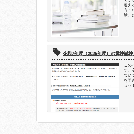
違え
う！
験）
令和7年度（2025年度）の電験試
この
す。
つい
を間
ょう！