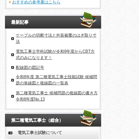
おすすめの参考書はこちら
最新記事
ケーブルの切断寸法と外装被覆のはぎ取り寸
法
電気工事士学科試験が令和9年度からCBT方
式のみになります！
配線図の図記号
令和8年度 第二種電気工事士技能試験 候補問
題の単線図と複線図の一覧表
第二種電気工事士 候補問題の複線図の書き方
令和8年度No.13
第二種電気工事士（総合）
電気工事士試験について