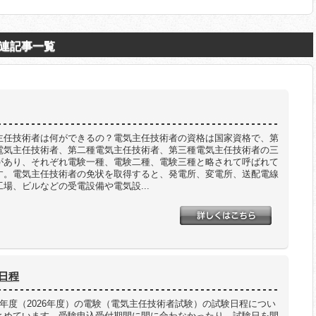
連記事一覧
主任技術者は何ができるの？電気主任技術者の資格は国家資格で、第
電気主任技術者、第二種電気主任技術者、第三種電気主任技術者の三
があり、それぞれ電験一種、電験二種、電験三種と略されて呼ばれて
す。電気主任技術者の免状を取得すると、発電所、変電所、送配電線
工場、ビルなどの受電設備や電気設...
験日程
8年度（2026年度）の電験（電気主任技術者試験）の試験日程につい
とめています。受験申込受付期間に間に合わなかったり、試験日を間