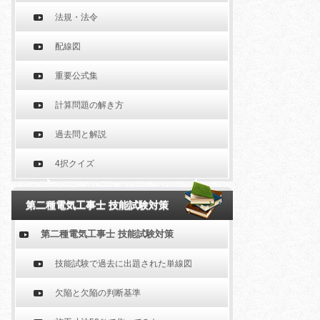
法規・法令
配線図
重要公式集
計算問題の解き方
過去問と解説
4択クイズ
第二種電気工事士 技能試験対策
第二種電気工事士 技能試験対策
技能試験で過去に出題された単線図
欠陥と欠陥の判断基準