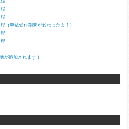
日程
日程
日程
験日程（申込受付期間が変わったよ！）
日程
日程
験地が追加されます！