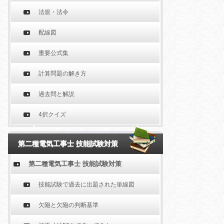
法規・法令
配線図
重要公式集
計算問題の解き方
過去問と解説
4択クイズ
第二種電気工事士 技能試験対策
第二種電気工事士 技能試験対策
技能試験で過去に出題された単線図
欠陥と欠陥の判断基準