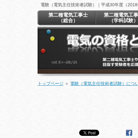
電験（電気主任技術者試験）｜平成30年度（201
第二種電気工事士
第二種電気工
（総合）
（学科試験
トップページ
＞
電験（電気主任技術者試験）につ