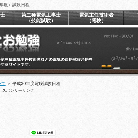
8年度）試験日程
事士
第二種電気工事士
電気主任技術者
）
（技能試験）
（電験）
いて
＞
平成30年度電験試験日程
スポンサーリンク