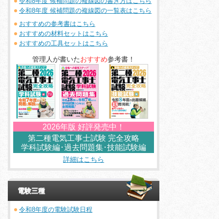
令和8年度 候補問題の複線図の書き方はこちら
令和8年度 候補問題の複線図の一覧表はこちら
おすすめの参考書はこちら
おすすめの材料セットはこちら
おすすめの工具セットはこちら
管理人が書いた
おすすめ
参考書！
2026年版 好評発売中！
第二種電気工事士試験 完全攻略
学科試験編･過去問題集･技能試験編
詳細はこちら
電験三種
令和8年度の電験試験日程