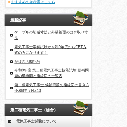
おすすめの参考書はこちら
最新記事
ケーブルの切断寸法と外装被覆のはぎ取り寸
法
電気工事士学科試験が令和9年度からCBT方
式のみになります！
配線図の図記号
令和8年度 第二種電気工事士技能試験 候補問
題の単線図と複線図の一覧表
第二種電気工事士 候補問題の複線図の書き方
令和8年度No.13
第二種電気工事士（総合）
電気工事士試験について