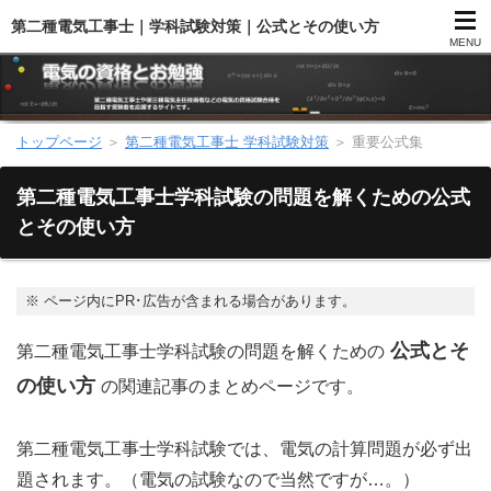
第二種電気工事士｜学科試験対策｜公式とその使い方
MENU
トップページ
＞
第二種電気工事士 学科試験対策
＞
重要公式集
第二種電気工事士（総合）
第二種電気工事士学科試験の問題を解くための公式
第二種電気工事士（学科試験）
とその使い方
第二種電気工事士（技能試験）
※
ページ内にPR･広告が含まれる場合があります。
電気主任技術者（電験）
公式とそ
第二種電気工事士学科試験の問題を解くための
電気のお勉強
の使い方
の関連記事のまとめページです。
電気数学のお勉強
第二種電気工事士学科試験では、電気の計算問題が必ず出
題されます。（電気の試験なので当然ですが…。）