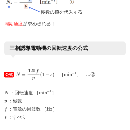
三相誘導電動機の回転速度の公式
N
=
120
f
p
(
1
−
s
)
120
m
i
n
−
1
f
−
1
=
(
1
−
)
m
i
n
［
］ …②
公式
N
s
p
m
i
n
−
1
N
−
1
m
i
n
：回転速度 ［
］
N
p
：極数
p
f
H
z
H
z
：電源の周波数 ［
］
f
s
：すべり
s