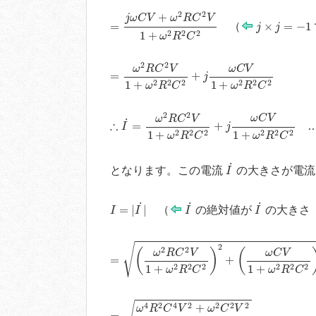
=
j
ω
C
V
+
ω
2
R
C
2
V
1
+
ω
2
R
2
C
2
2
2
+
j
ω
C
V
ω
R
C
V
j
×
j
=
−
1
=
×
=
−
1
（
j
j
2
2
2
1
+
ω
R
C
=
ω
2
R
C
2
V
1
+
ω
2
R
2
C
2
+
j
ω
C
V
1
+
ω
2
R
2
C
2
2
2
ω
C
V
ω
R
C
V
=
+
j
2
2
2
2
2
2
1
+
1
+
ω
R
C
ω
R
C
∴
I
˙
=
ω
2
R
C
2
V
1
+
ω
2
R
2
C
2
+
j
ω
C
V
1
+
ω
2
R
2
2
ω
C
V
ω
R
C
V
˙
∴
=
+
…
I
j
2
2
2
2
2
2
1
+
1
+
ω
R
C
ω
R
C
I
˙
˙
となります。この電流
の大きさが電
I
I
=
|
I
˙
|
I
˙
I
˙
˙
˙
˙
=
|
|
（
の絶対値が
の大きさ
I
I
I
I
=
(
ω
2
R
C
2
V
1
+
ω
2
R
2
C
2
)
2
+
(
ω
C
V
1
+
ω
2
R
√
2
2
2
(
)
(
ω
C
V
ω
R
C
V
=
+
2
2
2
2
2
2
1
+
1
+
ω
R
C
ω
R
C
=
ω
4
R
2
C
4
V
2
+
ω
2
C
2
V
2
(
1
+
ω
2
R
2
C
2
)
2
4
2
4
2
2
2
2
+
ω
R
C
V
ω
C
V
=