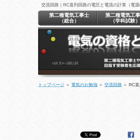
交流回路｜RC直列回路の電圧と電流の計算（電
第二種電気工事士
第二種電気工
（総合）
（学科試験
トップページ
＞
電気のお勉強
＞
交流回路
＞
RC