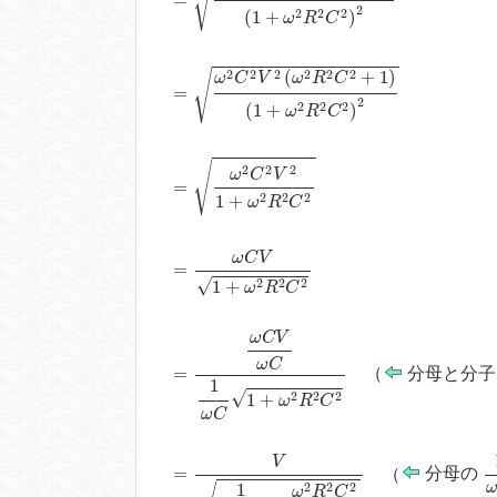
√
2
2
2
2
(
1
+
)
ω
R
C
=
ω
2
C
2
V
2
(
ω
2
R
2
C
2
+
1
)
(
1
+
ω
2
R
2
C
2
)
2
2
2
2
2
2
2
√
(
+
1
)
ω
C
V
ω
R
C
=
2
2
2
2
(
1
+
)
ω
R
C
=
ω
2
C
2
V
2
1
+
ω
2
R
2
C
2
√
2
2
2
ω
C
V
=
2
2
2
1
+
ω
R
C
=
ω
C
V
1
+
ω
2
R
2
C
2
ω
C
V
=
√
2
2
2
1
+
ω
R
C
=
ω
C
V
ω
C
1
ω
C
1
+
ω
2
R
2
C
2
ω
C
V
ω
C
=
（
分母と分
1
√
2
2
2
1
+
ω
R
C
ω
C
=
V
1
ω
2
C
2
+
ω
2
R
2
C
2
ω
2
C
2
1
V
=
（
分母の
2
2
2
1
ω
R
C