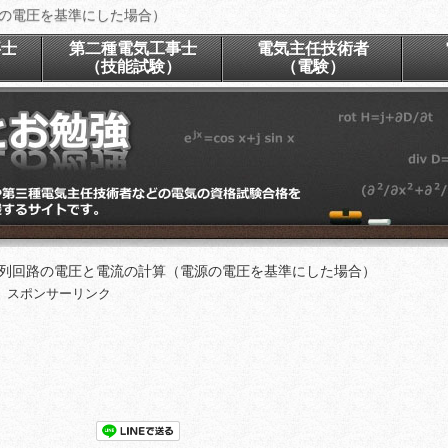
源の電圧を基準にした場合）
事士
第二種電気工事士
電気主任技術者
）
（技能試験）
（電験）
直列回路の電圧と電流の計算（電源の電圧を基準にした場合）
スポンサーリンク