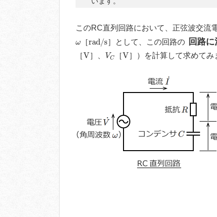
います。
このRC直列回路において、正弦波交流
r
a
d
/
s
ω
回路に
r
a
d
/
s
［
］として、この回路の
ω
V
V
C
V
V
V
［
］、
［
］）を計算して求めてみ
V
C