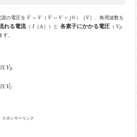
V
˙
=
V
V
˙
=
V
+
j
0
V
˙
˙
=
=
+
0
V
電源の電圧を
（
）［
］、角周波数を
V
V
V
V
j
I
A
V
R
流れる電流
各素子にかかる電圧
A
（
［
］）と
（
I
V
R
ます。
スポンサーリンク