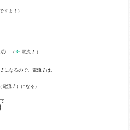
ですよ！
）
2
C
2
I
˙
˙
② （
電流
）
I
I
I
流
になるので、電流
は、
I
I
I
（電流
）になる
）
I
2
C
2
)
2
2
)