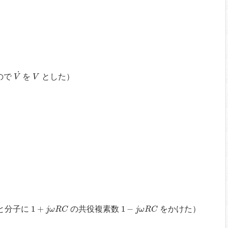
V
˙
V
˙
ので
を
とした
）
V
V
1
+
j
ω
R
C
1
−
j
ω
R
C
1
+
1
−
と分子に
の共役複素数
をかけた
）
j
ω
R
C
j
ω
R
C