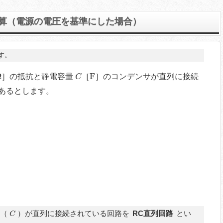
計算（電源の電圧を基準にした場合）
す。
Ω
C
F
Ω
F
］の抵抗と静電容量
［
］のコンデンサが直列に接続
C
あるとします。
C
サ（
）が直列に接続されている回路を
RC直列回路
とい
C