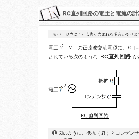
RC直列回路の電圧と電流の
※
ページ内にPR･広告が含まれる場合がありま
V
˙
V
R
˙
V
電圧
［
］の正弦波交流電源に、
［
V
R
RC直列回路
されている次のような
が
R
図のように、抵抗（
）とコンデン
R