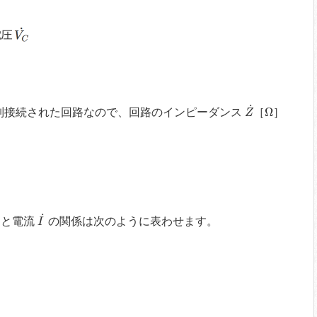
Z
˙
Ω
˙
Ω
列接続された回路なので、回路のインピーダンス
［
］
Z
˙
I
˙
˙
と電流
の関係は次のように表わせます。
I