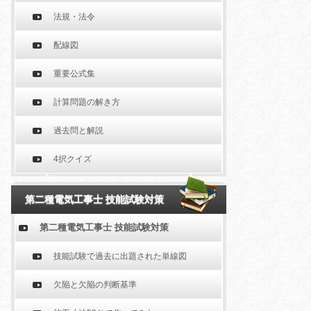
法規・法令
配線図
重要公式集
計算問題の解き方
過去問と解説
4択クイズ
第二種電気工事士 技能試験対策
第二種電気工事士 技能試験対策
技能試験で過去に出題された単線図
欠陥と欠陥の判断基準