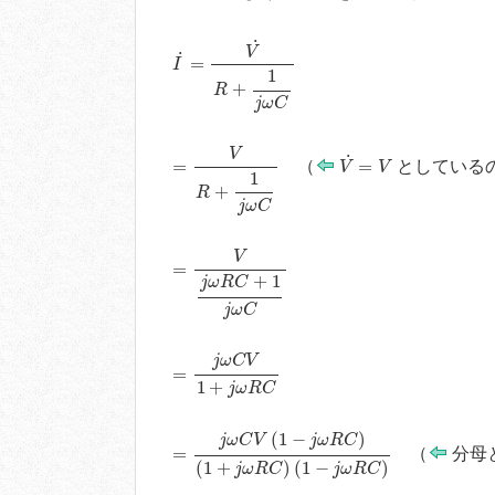
I
˙
=
V
˙
R
+
1
j
ω
C
˙
V
˙
=
I
1
+
R
j
ω
C
=
V
R
+
1
j
ω
C
V
˙
=
V
V
˙
=
=
（
としている
V
V
1
+
R
j
ω
C
=
V
j
ω
R
C
+
1
j
ω
C
V
=
+
1
j
ω
R
C
j
ω
C
=
j
ω
C
V
1
+
j
ω
R
C
j
ω
C
V
=
1
+
j
ω
R
C
=
j
ω
C
V
(
1
−
j
ω
R
C
)
(
1
+
j
ω
R
C
)
(
1
−
j
ω
R
C
)
(
1
−
)
j
ω
C
V
j
ω
R
C
=
（
分母
(
1
+
)
(
1
−
)
j
ω
R
C
j
ω
R
C