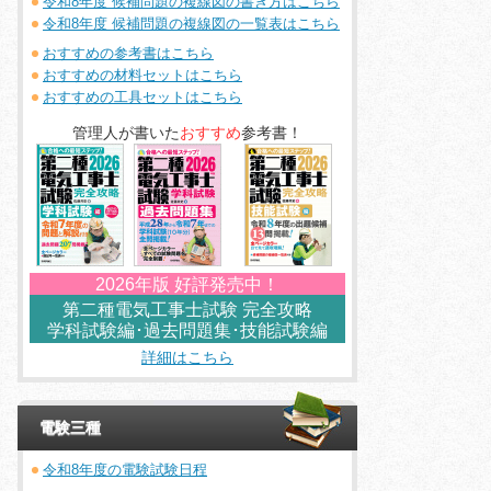
令和8年度 候補問題の複線図の書き方はこちら
令和8年度 候補問題の複線図の一覧表はこちら
おすすめの参考書はこちら
おすすめの材料セットはこちら
おすすめの工具セットはこちら
管理人が書いた
おすすめ
参考書！
2026年版 好評発売中！
第二種電気工事士試験 完全攻略
学科試験編･過去問題集･技能試験編
詳細はこちら
電験三種
令和8年度の電験試験日程