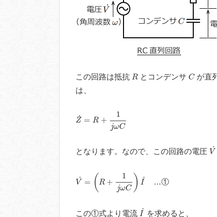
R
C
この回路は抵抗
とコンデンサ
が直
R
C
は、
Z
˙
=
R
+
1
j
ω
C
1
˙
=
+
Z
R
j
ω
C
V
˙
となります。なので、この回路の電圧
V
V
˙
=
(
R
+
1
j
ω
C
)
I
˙
1
(
)
˙
˙
=
+
…①
V
R
I
j
ω
C
I
˙
˙
この①式より電流
を求めると、
I