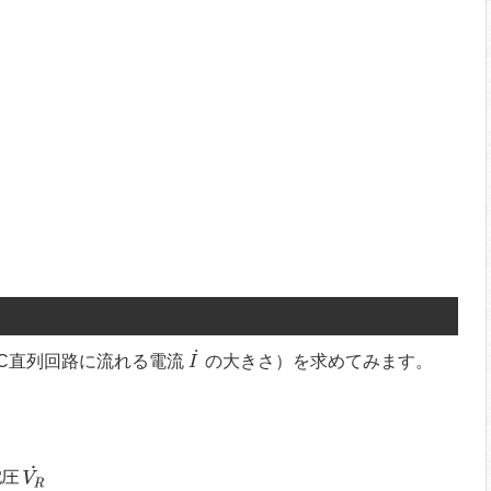
I
˙
˙
C直列回路に流れる電流
の大きさ）を求めてみます。
I