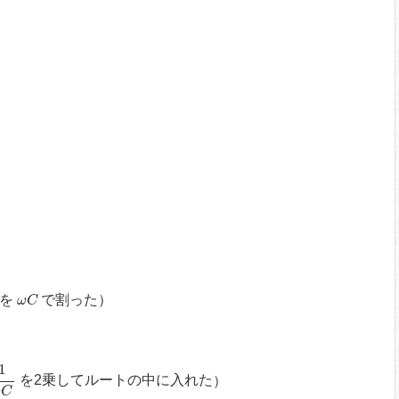
ω
C
子を
で割った
）
ω
C
ω
C
1
を2乗してルートの中に入れた
）
ω
C