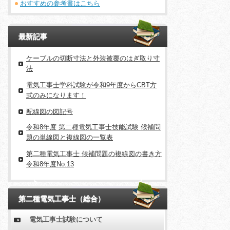
おすすめの参考書はこちら
最新記事
ケーブルの切断寸法と外装被覆のはぎ取り寸
法
電気工事士学科試験が令和9年度からCBT方
式のみになります！
配線図の図記号
令和8年度 第二種電気工事士技能試験 候補問
題の単線図と複線図の一覧表
第二種電気工事士 候補問題の複線図の書き方
令和8年度No.13
第二種電気工事士（総合）
電気工事士試験について