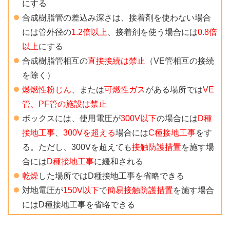
にする
合成樹脂管の差込み深さは、接着剤を使わない場合
には管外径の
1.2倍以上
、接着剤を使う場合には
0.8倍
以上
にする
合成樹脂管相互の
直接接続は禁止
（VE管相互の接続
を除く）
爆燃性粉じん
、または
可燃性ガス
がある場所では
VE
管、PF管の施設は禁止
ボックスには、使用電圧が
300V以下
の場合には
D種
接地工事
、
300Vを超える
場合には
C種接地工事
をす
る。ただし、300Vを超えても
接触防護措置
を施す場
合には
D種接地工事
に緩和される
乾燥
した場所ではD種接地工事を省略できる
対地電圧が
150V以下
で
簡易接触防護措置
を施す場合
にはD種接地工事を省略できる