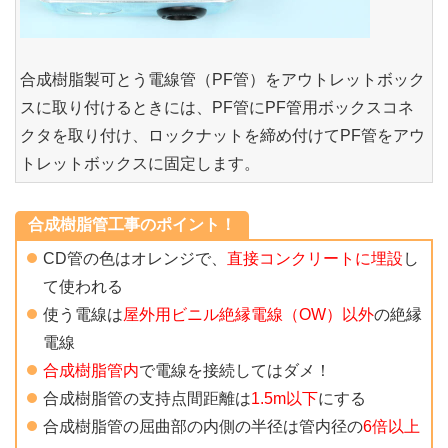
合成樹脂製可とう電線管（PF管）をアウトレットボック
スに取り付けるときには、PF管にPF管用ボックスコネ
クタを取り付け、ロックナットを締め付けてPF管をアウ
トレットボックスに固定します。
合成樹脂管工事のポイント！
CD管の色はオレンジで、
直接コンクリートに埋設
し
て使われる
使う電線は
屋外用ビニル絶縁電線（OW）以外
の絶縁
電線
合成樹脂管内
で電線を接続してはダメ！
合成樹脂管の支持点間距離は
1.5m以下
にする
合成樹脂管の屈曲部の内側の半径は管内径の
6倍以上