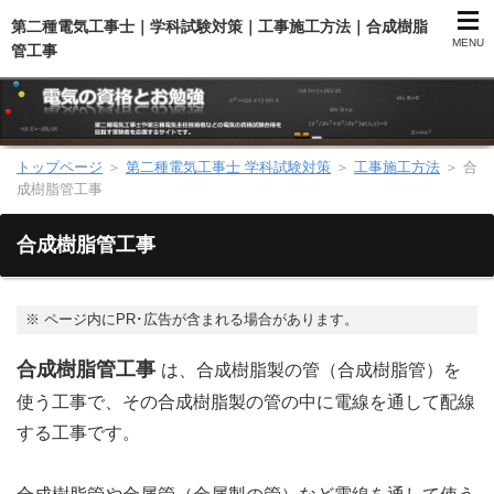
第二種電気工事士｜学科試験対策｜工事施工方法｜合成樹脂
MENU
管工事
トップページ
＞
第二種電気工事士 学科試験対策
＞
工事施工方法
＞
合
第二種電気工事士（総合）
成樹脂管工事
第二種電気工事士（学科試験）
合成樹脂管工事
第二種電気工事士（技能試験）
※
ページ内にPR･広告が含まれる場合があります。
電気主任技術者（電験）
合成樹脂管工事
は、合成樹脂製の管（合成樹脂管）を
使う工事で、その合成樹脂製の管の中に電線を通して配線
電気のお勉強
する工事です。
電気数学のお勉強