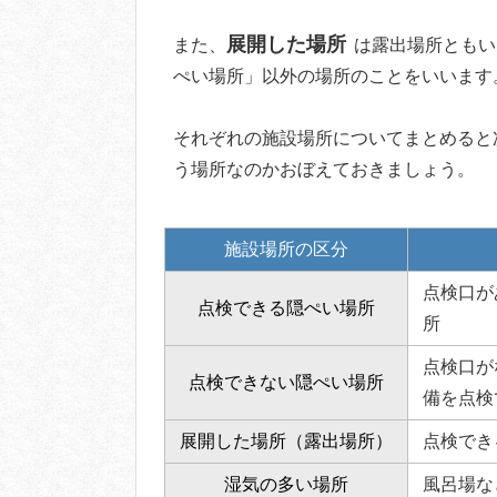
展開した場所
また、
は露出場所ともい
ぺい場所」以外の場所のことをいいます
それぞれの施設場所についてまとめると
う場所なのかおぼえておきましょう。
施設場所の区分
点検口が
点検できる隠ぺい場所
所
点検口が
点検できない隠ぺい場所
備を点検
展開した場所（露出場所）
点検でき
湿気の多い場所
風呂場な