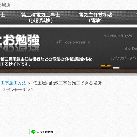
る場所
事士
第二種電気工事士
電気主任技術者
）
（技能試験）
（電験）
＞
工事施工方法
＞
低圧屋内配線工事と施工できる場所
スポンサーリンク