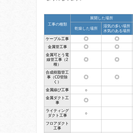
展開した場所
工事の種類
湿気の多い場所
乾燥した場所
水気のある場所
◎
◎
ケーブル工事
◎
◎
金属管工事
金属可とう電
◎
◎
線管工事（2
種）
合成樹脂管工
◎
◎
事（CD管除
く）
金属線ぴ工事
○
金属ダクト工
◎
事
ライティング
○
ダクト工事
フロアダクト
工事