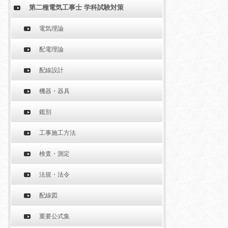
第二種電気工事士 学科試験対策
電気理論
配電理論
配線設計
機器・器具
鑑別
工事施工方法
検査・測定
法規・法令
配線図
重要公式集