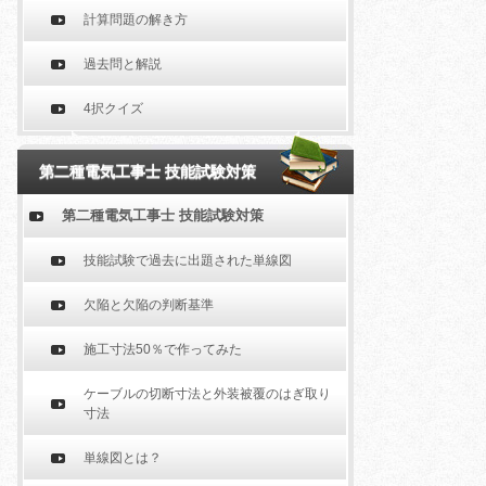
計算問題の解き方
過去問と解説
4択クイズ
第二種電気工事士 技能試験対策
第二種電気工事士 技能試験対策
技能試験で過去に出題された単線図
欠陥と欠陥の判断基準
施工寸法50％で作ってみた
ケーブルの切断寸法と外装被覆のはぎ取り
寸法
単線図とは？