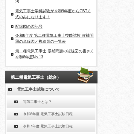
法
電気工事士学科試験が令和9年度からCBT方
式のみになります！
配線図の図記号
令和8年度 第二種電気工事士技能試験 候補問
題の単線図と複線図の一覧表
第二種電気工事士 候補問題の複線図の書き方
令和8年度No.13
第二種電気工事士（総合）
電気工事士試験について
電気工事士とは？
令和8年度 電気工事士試験日程
令和7年度 電気工事士試験日程