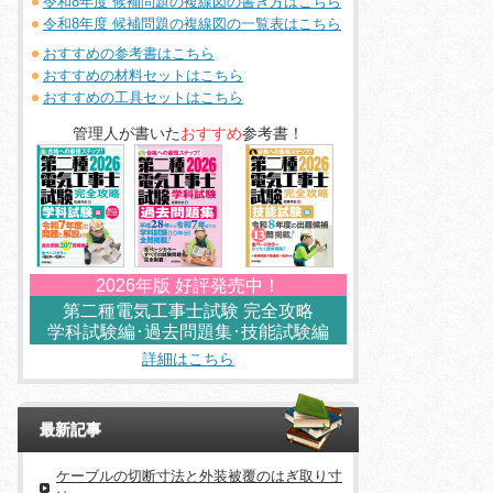
令和8年度 候補問題の複線図の書き方はこちら
令和8年度 候補問題の複線図の一覧表はこちら
おすすめの参考書はこちら
おすすめの材料セットはこちら
おすすめの工具セットはこちら
管理人が書いた
おすすめ
参考書！
2026年版 好評発売中！
第二種電気工事士試験 完全攻略
学科試験編･過去問題集･技能試験編
詳細はこちら
最新記事
ケーブルの切断寸法と外装被覆のはぎ取り寸