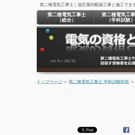
第二種電気工事士｜低圧屋内配線工事と施工でき
第二種電気工事士
第二種電気工
（総合）
（学科試験
トップページ
＞
第二種電気工事士 学科試験対策