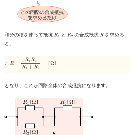
R
1
R
2
R
和分の積を使って抵抗
と
の合成抵抗
を求める
R
R
R
1
2
と、
∴
R
=
R
1
R
2
R
1
+
R
2
R
R
Ω
1
2
∴
=
Ω
［
］
R
+
R
R
1
2
となり、これが回路全体の合成抵抗になります。