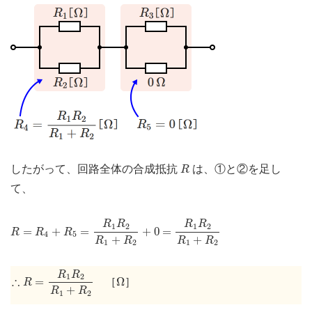
R
したがって、回路全体の合成抵抗
は、①と②を足し
R
て、
R
=
R
4
+
R
5
=
R
1
R
2
R
1
+
R
2
+
0
=
R
1
R
2
R
1
+
R
2
R
R
R
R
1
2
1
2
=
+
=
+
0
=
R
R
R
4
5
+
+
R
R
R
R
1
2
1
2
∴
R
=
R
1
R
2
R
1
+
R
2
R
R
Ω
1
2
∴
=
Ω
［
］
R
+
R
R
1
2