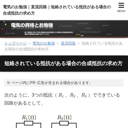
電気のお勉強｜直流回路｜短絡されている抵抗がある場合の
MENU
合成抵抗の求め方
トップページ
＞
電気のお勉強
＞
直流回路
＞
短絡されている抵抗があ
第二種電気工事士（総合）
る場合の合成抵抗の求め方
第二種電気工事士（学科試験）
短絡されている抵抗がある場合の合成抵抗の求め方
第二種電気工事士（技能試験）
※
ページ内にPR･広告が含まれる場合があります。
電気主任技術者（電験）
R
1
R
2
R
3
次のように、3つの抵抗（
、
、
）でできている
R
R
R
1
2
3
回路があるとして、
電気のお勉強
電気数学のお勉強