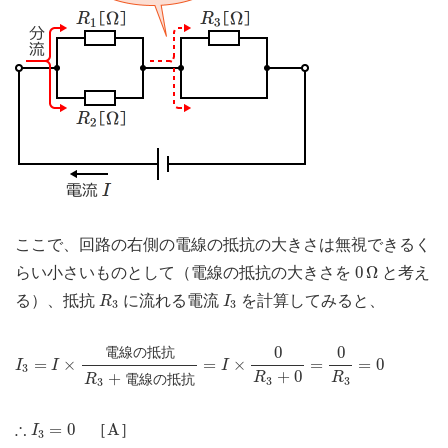
ここで、回路の右側の電線の抵抗の大きさは無視できるく
0
Ω
0
Ω
らい小さいものとして（電線の抵抗の大きさを
と考え
R
3
I
3
る）、抵抗
に流れる電流
を計算してみると、
R
I
3
3
I
3
=
I
×
電線の抵抗
R
3
+
電線の抵抗
=
I
×
0
R
3
+
0
=
0
R
3
0
0
電線の抵抗
=
0
=
×
=
×
=
=
0
I
I
I
3
+
0
+
R
R
電線の抵抗
R
3
3
3
∴
I
3
=
0
A
∴
=
0
A
［
］
I
3