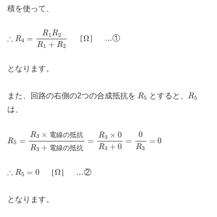
積を使って、
∴
R
4
=
R
1
R
2
R
1
+
R
2
R
R
Ω
1
2
∴
=
Ω
［
］ …①
R
4
+
R
R
1
2
となります。
R
5
R
5
また、回路の右側の2つの合成抵抗を
とすると、
R
R
5
5
は、
R
5
=
R
3
×
電線の抵抗
R
3
+
電線の抵抗
=
R
3
×
0
R
3
+
0
=
0
R
3
×
0
×
0
電線の抵抗
R
R
3
=
0
3
=
=
=
=
0
R
5
+
0
+
R
R
電線の抵抗
R
3
3
3
∴
R
5
=
0
Ω
∴
=
0
Ω
［
］ …②
R
5
となります。