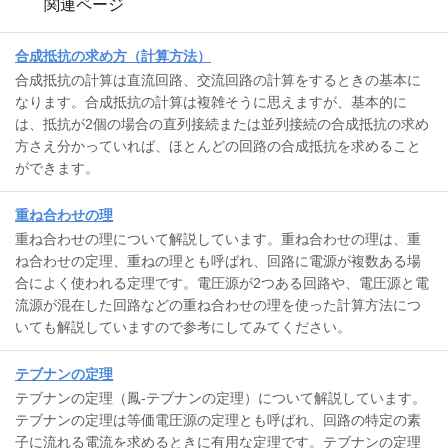
関連ページ
合成抵抗の求め方（計算方法）
合成抵抗の計算は直流回路、交流回路の計算をするときの基本に
なります。合成抵抗の計算は複雑そうに思えますが、基本的に
は、抵抗が2個の場合の直列接続または並列接続の合成抵抗の求め
方さえ分かっていれば、ほとんどの回路の合成抵抗を求めること
ができます。
重ね合わせの理
重ね合わせの理について解説しています。重ね合わせの理は、重
ね合わせの定理、重ねの理とも呼ばれ、回路に電源が複数ある場
合によく使われる定理です。電圧源が2つある回路や、電圧源と電
流源が混在した回路などの重ね合わせの理を使った計算方法につ
いても解説していますので参考にしてみてください。
テブナンの定理
テブナンの定理（鳳-テブナンの定理）について解説しています。
テブナンの定理は等価電圧源の定理とも呼ばれ、回路の特定の素
子に流れる電流を求めるときに有用な定理です。テブナンの定理