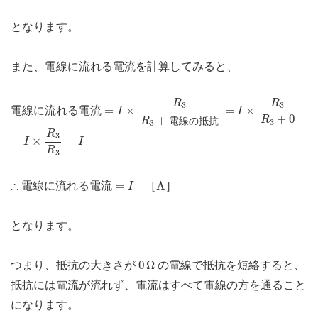
となります。
また、電線に流れる電流を計算してみると、
=
I
×
R
3
R
3
+
0
=
I
×
R
3
R
3
+
電線の抵抗
R
R
3
3
=
×
=
×
電線に流れる電流
I
I
+
0
+
R
電線の抵抗
R
3
3
=
I
×
R
3
R
3
R
=
I
3
=
×
=
I
I
R
3
=
I
A
∴
∴
=
A
電線に流れる電流
［
］
I
となります。
0
Ω
0
Ω
つまり、抵抗の大きさが
の電線で抵抗を短絡すると、
抵抗には電流が流れず、電流はすべて電線の方を通ること
になります。