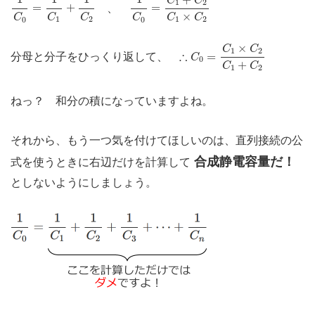
C
C
1
2
=
+
=
、
×
C
C
C
C
C
C
1
2
1
2
0
0
∴
C
0
=
C
1
×
C
2
C
1
+
C
2
×
C
C
1
2
∴
=
分母と分子をひっくり返して、
C
0
+
C
C
1
2
ねっ？ 和分の積になっていますよね。
それから、もう一つ気を付けてほしいのは、直列接続の公
合成静電容量だ！
式を使うときに右辺だけを計算して
としないようにしましょう。