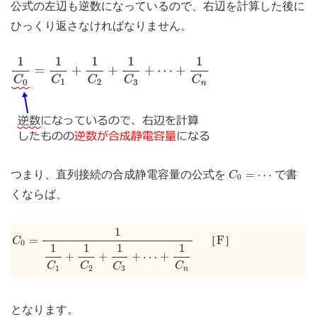
公式の左辺も逆数になっているので、右辺を計算した後に
ひっくり返さなければなりません。
C
0
=
⋯
=
⋯
つまり、直列接続の合成静電容量の公式を
で書
C
0
くならば、
C
0
=
1
1
C
1
+
1
C
2
+
1
C
3
+
⋯
+
1
C
n
1
F
=
F
［
］
C
0
1
1
1
1
+
+
+
⋯
+
C
C
C
C
1
2
3
n
となります。