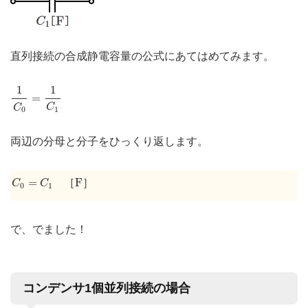
直列接続の合成静電容量の公式にあてはめてみます。
1
C
0
=
1
C
1
1
1
=
C
C
1
0
両辺の分母と分子をひっくり返します。
C
0
=
C
1
F
=
F
［
］
C
C
0
1
で、でました！
コンデンサ1個並列接続の場合