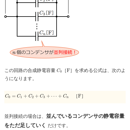
C
0
F
F
この回路の合成静電容量
［
］を求める公式は、次のよ
C
0
うになります。
C
0
=
C
1
+
C
2
+
C
3
+
⋯
+
C
n
F
=
+
+
+
⋯
+
F
［
］
C
C
C
C
C
0
1
2
3
n
並んでいるコンデンサの静電容量
並列接続の場合は、
をただ足していく
だけです。