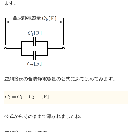
ます。
並列接続の合成静電容量の公式にあてはめてみます。
C
0
=
C
1
+
C
2
F
=
+
F
［
］
C
C
C
0
1
2
公式からそのままで導かれましたね。