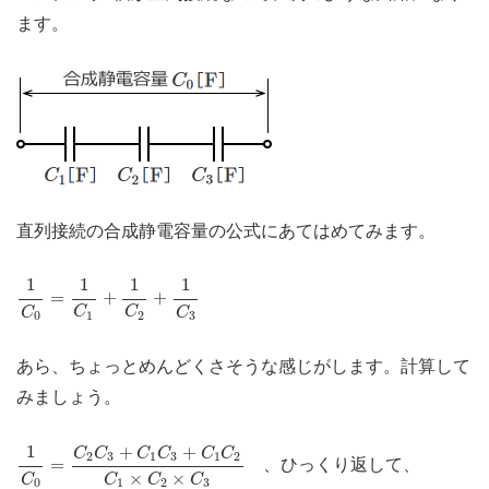
ます。
直列接続の合成静電容量の公式にあてはめてみます。
1
C
0
=
1
C
1
+
1
C
2
+
1
C
3
1
1
1
1
=
+
+
C
C
C
C
1
2
0
3
あら、ちょっとめんどくさそうな感じがします。計算して
みましょう。
1
C
0
=
C
2
C
3
+
C
1
C
3
+
C
1
C
2
C
1
×
C
2
×
C
3
1
+
+
C
C
C
C
C
C
2
3
1
3
1
2
=
、ひっくり返して、
×
×
C
C
C
C
0
1
2
3