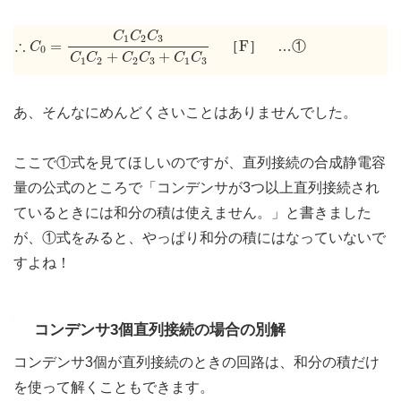
∴
C
0
=
C
1
C
2
C
3
C
1
C
2
+
C
2
C
3
+
C
1
C
3
C
C
C
F
1
2
3
∴
=
F
［
］ …①
C
0
+
+
C
C
C
C
C
C
1
2
2
3
1
3
あ、そんなにめんどくさいことはありませんでした。
ここで①式を見てほしいのですが、直列接続の合成静電容
量の公式のところで「コンデンサが3つ以上直列接続され
ているときには和分の積は使えません。」と書きました
が、①式をみると、やっぱり和分の積にはなっていないで
すよね！
コンデンサ3個直列接続の場合の別解
コンデンサ3個が直列接続のときの回路は、和分の積だけ
を使って解くこともできます。