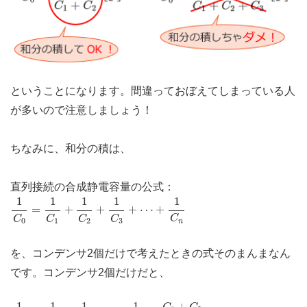
ということになります。間違っておぼえてしまっている人
が多いので注意しましょう！
ちなみに、和分の積は、
直列接続の合成静電容量の公式：
1
C
0
=
1
C
1
+
1
C
2
+
1
C
3
+
⋯
+
1
C
n
1
1
1
1
1
=
+
+
+
⋯
+
C
C
C
C
C
1
2
0
3
n
を、コンデンサ2個だけで考えたときの式そのまんまなん
です。コンデンサ2個だけだと、
1
C
0
=
C
1
+
C
2
C
1
×
C
2
1
C
0
=
1
C
1
+
1
C
2
1
1
1
1
+