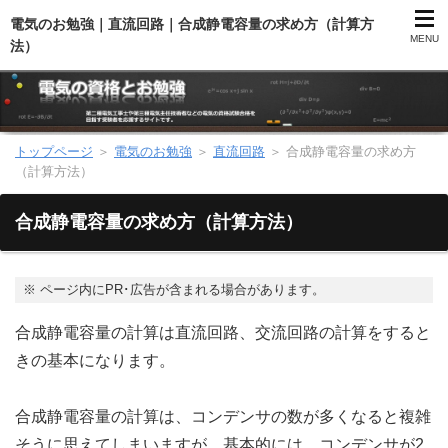
電気のお勉強｜直流回路｜合成静電容量の求め方（計算方
MENU
法）
トップページ
＞
電気のお勉強
＞
直流回路
＞
合成静電容量の求め方
第二種電気工事士（総合）
（計算方法）
第二種電気工事士（学科試験）
合成静電容量の求め方（計算方法）
第二種電気工事士（技能試験）
※
ページ内にPR･広告が含まれる場合があります。
電気主任技術者（電験）
合成静電容量の計算は直流回路、交流回路の計算をすると
きの基本になります。
電気のお勉強
合成静電容量の計算は、コンデンサの数が多くなると複雑
電気数学のお勉強
そうに思えてしまいますが、基本的には、コンデンサが2