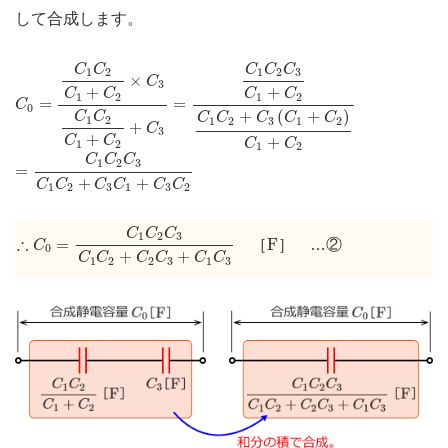
して合成します。
=
C
1
C
2
C
3
C
1
+
C
2
C
1
C
2
+
C
3
(
C
1
+
C
2
)
C
C
0
=
C
1
C
2
C
1
+
C
2
×
C
3
C
1
C
2
C
1
+
C
2
+
C
3
C
C
C
C
C
1
2
1
2
3
×
C
3
+
+
C
C
C
C
1
2
1
2
=
=
C
0
+
(
+
)
C
C
C
C
C
C
C
1
2
1
2
3
1
2
+
C
3
+
+
C
C
C
C
1
2
1
2
=
C
1
C
2
C
3
C
1
C
2
+
C
3
C
1
+
C
3
C
2
C
C
C
1
2
3
=
+
+
C
C
C
C
C
C
1
2
3
1
3
2
∴
C
0
=
C
1
C
2
C
3
C
1
C
2
+
C
2
C
3
+
C
1
C
3
C
C
C
F
1
2
3
∴
=
F
［
］ …②
C
0
+
+
C
C
C
C
C
C
1
2
2
3
1
3