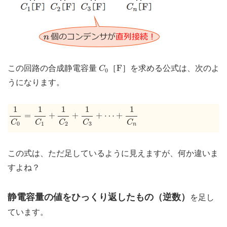
C
0
F
F
この回路の合成静電容量
［
］を求める公式は、次のよ
C
0
うになります。
1
C
0
=
1
C
1
+
1
C
2
+
1
C
3
+
⋯
+
1
C
n
1
1
1
1
1
=
+
+
+
⋯
+
C
C
C
C
C
1
2
0
3
n
この式は、ただ足しているように見えますが、何か違いま
すよね？
静電容量の値をひっくり返したもの（逆数）
を足し
ています。