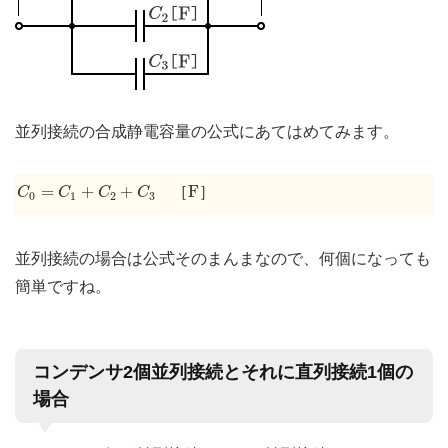
並列接続の合成静電容量の公式にあてはめてみます。
C
0
=
C
1
+
C
2
+
C
3
F
=
+
+
F
［
］
C
C
C
C
0
1
2
3
並列接続の場合は公式そのまんまなので、何個になっても
簡単ですね。
コンデンサ2個並列接続とそれに直列接続1個の
場合