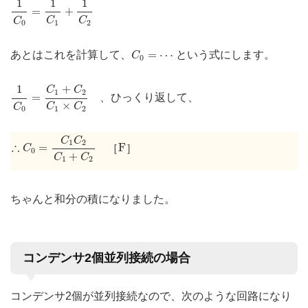
1
1
1
=
+
C
C
C
1
2
0
C
0
=
⋯
=
⋯
あとはこれを計算して、
という式にします。
C
0
1
C
0
=
C
1
+
C
2
C
1
×
C
2
1
+
C
C
1
2
=
、ひっくり返して、
×
C
C
C
1
2
0
∴
C
0
=
C
1
C
2
C
1
+
C
2
C
C
F
1
2
∴
=
F
［
］
C
0
+
C
C
1
2
ちゃんと和分の積になりました。
コンデンサ2個並列接続の場合
コンデンサ2個が並列接続なので、次のような回路になり