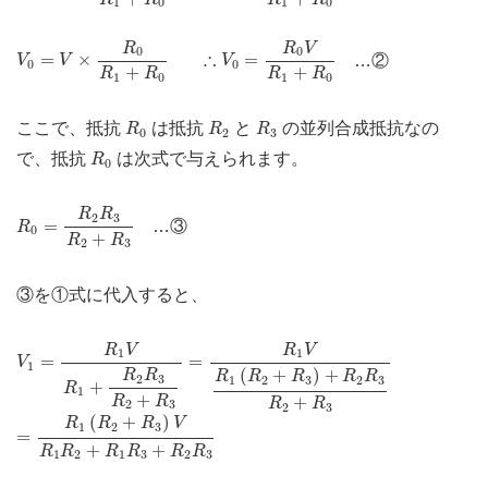
1
0
1
0
V
0
=
V
×
R
0
R
1
+
R
0
∴
V
0
=
R
0
V
R
1
+
R
0
R
R
V
0
0
∴
=
×
=
…②
V
V
V
0
0
+
+
R
R
R
R
1
0
1
0
R
0
R
2
R
3
ここで、抵抗
は抵抗
と
の並列合成抵抗なの
R
R
R
0
2
3
R
0
で、抵抗
は次式で与えられます。
R
0
R
0
=
R
2
R
3
R
2
+
R
3
R
R
2
3
=
…③
R
0
+
R
R
2
3
③を①式に代入すると、
V
1
=
R
1
V
R
1
+
R
2
R
3
R
2
+
=
R
R
3
1
V
R
1
(
R
2
+
R
3
)
+
R
2
R
3
R
2
+
R
3
R
V
R
V
1
1
=
=
V
1
(
+
)
+
R
R
R
R
R
R
R
2
3
1
2
3
2
3
+
R
1
+
+
R
R
R
R
2
3
2
3
=
R
1
(
R
2
+
R
3
)
V
R
1
R
2
+
R
1
R
3
+
R
2
R
3
(
+
)
R
R
R
V
1
2
3
=
+
+
R
R
R
R
R
R
1
2
1
3
2
3