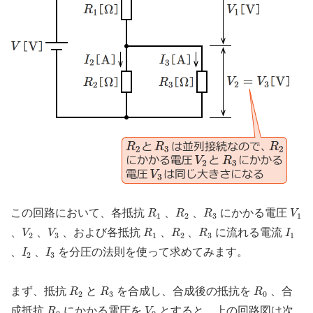
R
1
R
2
R
3
V
1
この回路において、各抵抗
、
、
にかかる電圧
R
R
R
V
1
2
3
1
V
2
V
3
R
1
R
2
R
3
I
1
、
、
、および各抵抗
、
、
に流れる電流
V
V
R
R
R
I
2
3
1
2
3
1
I
2
I
3
、
、
を分圧の法則を使って求めてみます。
I
I
2
3
R
2
R
3
R
0
まず、抵抗
と
を合成し、合成後の抵抗を
、合
R
R
R
2
3
0
R
0
V
0
成抵抗
にかかる電圧を
とすると、上の回路図は次
R
V