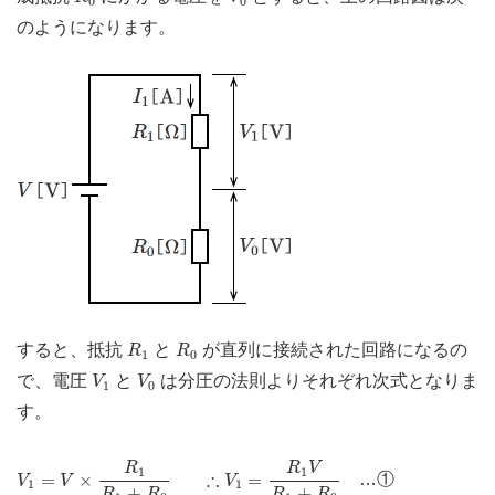
0
0
のようになります。
R
1
R
0
すると、抵抗
と
が直列に接続された回路になるの
R
R
1
0
V
1
V
0
で、電圧
と
は分圧の法則よりそれぞれ次式となりま
V
V
1
0
す。
V
1
=
V
×
R
1
R
1
+
R
0
∴
V
1
=
R
1
V
R
1
+
R
0
R
R
V
1
1
∴
=
×
=
…①
V
V
V
1
1
+
+
R
R
R
R