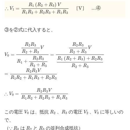
∴
V
1
=
R
1
(
R
2
+
R
3
)
V
R
1
R
2
+
R
2
R
3
+
R
1
R
3
(
+
)
R
R
R
V
V
1
2
3
∴
=
V
［
］ …④
V
1
+
+
R
R
R
R
R
R
1
2
2
3
1
3
③を②式に代入すると、
V
0
=
R
2
R
3
R
2
+
R
3
V
R
1
+
=
R
R
2
2
R
R
3
3
R
R
2
2
+
+
R
R
3
3
V
R
1
(
R
2
+
R
3
)
+
R
2
R
3
R
2
R
R
R
R
2
3
2
3
V
V
+
+
R
R
R
R
2
3
2
3
=
=
V
0
(
+
)
+
R
R
R
R
R
R
R
2
3
1
2
3
2
3
+
R
1
+
+
R
R
R
R
2
3
2
3
=
R
2
R
3
V
R
1
R
2
+
R
1
R
3
+
R
2
R
3
R
R
V
2
3
=
+
+
R
R
R
R
R
R
1
2
1
3
2
3
∴
V
0
=
R
2
R
3
V
R
1
R
2
+
R
2
R
3
+
R
1
R
3
R
R
V
2
3
∴
=
V
0
+
+
R
R
R
R
R
R
1
2
2
3
1
3
V
0
R
2
R
3
V
2
V
3
この電圧
は、抵抗
、
の電圧
、
に等しいの
V
R
R
V
V
0
2
3
2
3
で、
R
0
R
2
R
3
∵
∵
（
は
と
の並列合成抵抗）
R
R
R
0
2
3