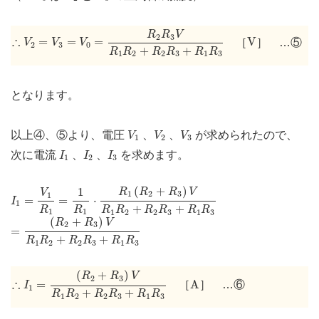
=
R
2
R
3
V
R
1
R
2
+
R
2
R
3
+
R
1
R
3
R
R
V
∴
V
2
=
V
3
=
V
0
V
2
3
∴
=
=
=
V
［
］ …⑤
V
V
V
2
3
0
+
+
R
R
R
R
R
R
1
2
2
3
1
3
となります。
V
1
V
2
V
3
以上④、⑤より、電圧
、
、
が求められたので、
V
V
V
1
2
3
I
1
I
2
I
3
次に電流
、
、
を求めます。
I
I
I
1
2
3
=
1
R
1
⋅
R
1
(
R
2
+
R
3
)
V
R
1
R
2
+
R
2
R
3
+
R
1
R
3
I
1
=
V
1
R
1
(
+
)
1
R
R
R
V
V
1
2
3
1
=
=
⋅
I
1
+
+
R
R
R
R
R
R
R
R
1
1
1
2
2
3
1
3
=
(
R
2
+
R
3
)
V
R
1
R
2
+
R
2
R
3
+
R
1
R
3
(
+
)
R
R
V
2
3
=
+
+
R
R
R
R
R
R
1
2
2
3
1
3
∴
I
1
=
(
R
2
+
R
3
)
V
R
1
R
2
+
R
2
R
3
+
R
1
R
3
(
+
)
R
R
V
A
2
3
∴
=
A
［
］ …⑥
I
1
+
+
R
R
R
R
R
R
1
2
2
3
1
3