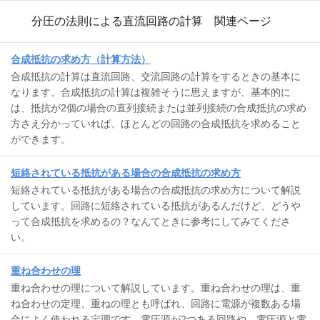
分圧の法則による直流回路の計算 関連ページ
合成抵抗の求め方（計算方法）
合成抵抗の計算は直流回路、交流回路の計算をするときの基本に
なります。合成抵抗の計算は複雑そうに思えますが、基本的に
は、抵抗が2個の場合の直列接続または並列接続の合成抵抗の求め
方さえ分かっていれば、ほとんどの回路の合成抵抗を求めること
ができます。
短絡されている抵抗がある場合の合成抵抗の求め方
短絡されている抵抗がある場合の合成抵抗の求め方について解説
しています。回路に短絡されている抵抗があるんだけど、どうや
って合成抵抗を求めるの？なんてときに参考にしてみてくださ
い。
重ね合わせの理
重ね合わせの理について解説しています。重ね合わせの理は、重
ね合わせの定理、重ねの理とも呼ばれ、回路に電源が複数ある場
合によく使われる定理です。電圧源が2つある回路や、電圧源と電