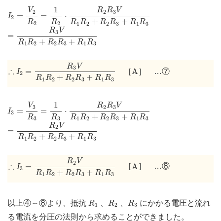
=
1
R
2
⋅
R
2
R
3
V
R
1
R
2
+
R
2
R
3
+
R
1
R
3
I
2
=
V
2
R
2
1
V
R
R
V
2
2
3
=
=
⋅
I
2
+
+
R
R
R
R
R
R
R
R
2
2
1
2
2
3
1
3
=
R
3
V
R
1
R
2
+
R
2
R
3
+
R
1
R
3
R
V
3
=
+
+
R
R
R
R
R
R
1
2
2
3
1
3
∴
I
2
=
R
3
V
R
1
R
2
+
R
2
R
3
+
R
1
R
3
R
V
A
3
∴
=
A
［
］ …⑦
I
2
+
+
R
R
R
R
R
R
1
2
2
3
1
3
I
3
=
V
3
R
3
=
1
R
3
⋅
R
2
R
3
V
R
1
R
2
+
R
2
R
3
+
R
1
R
3
1
V
R
R
V
3
2
3
=
=
⋅
I
3
+
+
R
R
R
R
R
R
R
R
3
3
1
2
2
3
1
3
=
R
2
V
R
1
R
2
+
R
2
R
3
+
R
1
R
3
R
V
2
=
+
+
R
R
R
R
R
R
1
2
2
3
1
3
∴
I
3
=
R
2
V
R
1
R
2
+
R
2
R
3
+
R
1
R
3
R
V
A
2
∴
=
A
［
］ …⑧
I
3
+
+
R
R
R
R
R
R
1
2
2
3
1
3
R
1
R
2
R
3
以上④～⑧より、抵抗
、
、
にかかる電圧と流れ
R
R
R
1
2
3
る電流を分圧の法則から求めることができました。