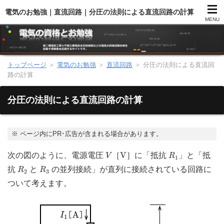
電気のお勉強｜直流回路｜分圧の法則による直流回路の計算
MENU
トップページ
＞
電気のお勉強
＞
直流回路
＞
分圧の法則による直流回
第二種電気工事士（総合）
路の計算
第二種電気工事士（学科試験）
分圧の法則による直流回路の計算
第二種電気工事士（技能試験）
※
ページ内にPR･広告が含まれる場合があります。
電気主任技術者（電験）
V
V
R
1
V
次の図のように、電源電圧
［
］に「抵抗
」と「抵
V
R
1
R
2
R
3
抗
と
の並列接続」が直列に接続されている回路に
R
R
2
3
電気のお勉強
ついて考えます。
電気数学のお勉強