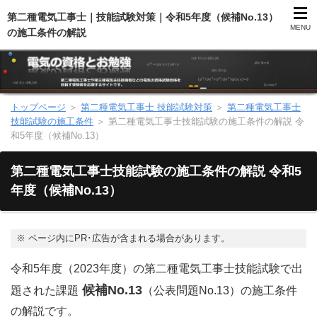
第二種電気工事士｜技能試験対策｜令和5年度（候補No.13）
MENU
の施工条件の解説
トップページ
＞
第二種電気工事士 技能試験対策
＞
第二種電気工事士
第二種電気工事士（総合）
技能試験の施工条件
＞
第二種電気工事士技能試験の施工条件の解説 令
和5年度（候補No.13）
第二種電気工事士（学科試験）
第二種電気工事士技能試験の施工条件の解説 令和5
第二種電気工事士（技能試験）
年度（候補No.13）
電気主任技術者（電験）
※
ページ内にPR･広告が含まれる場合があります。
電気のお勉強
令和5年度（2023年度）の第二種電気工事士技能試験で出
候補No.13
題された課題
（公表問題No.13）の施工条件
電気数学のお勉強
の解説です。