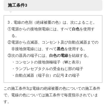
施工条件3
3．電線の色別（絶縁被覆の色）は、次によること。
①電源からの接地側電線には、すべて
白色
を使用す
る。
②電源から点滅器、コンセント及び自動点滅器までの
非接地側電線には、すべて
黒色
を使用する。
③次の器具の端子には、
白色の電線
を結線する。
・コンセントの接地側極端子（
W
と表示）
・ランプレセプタクルの受金ねじ部の端子
・自動点滅器（端子台）の記号
2
の端子
この施工条件3は電線の絶縁被覆の色についての施工条件
で、電線の色については施工条件で毎度指示されていま
す。