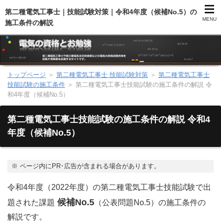
第二種電気工事士｜技能試験対策｜令和4年度（候補No.5）の
MENU
施工条件の解説
トップページ
＞
第二種電気工事士 技能試験対策
＞
第二種電気工事士
第二種電気工事士（総合）
技能試験の施工条件
＞
第二種電気工事士技能試験の施工条件の解説 令
和4年度（候補No.5）
第二種電気工事士（学科試験）
第二種電気工事士技能試験の施工条件の解説 令和4
第二種電気工事士（技能試験）
年度（候補No.5）
電気主任技術者（電験）
※
ページ内にPR･広告が含まれる場合があります。
電気のお勉強
令和4年度（2022年度）の第二種電気工事士技能試験で出
候補No.5
題された課題
（公表問題No.5）の施工条件の
電気数学のお勉強
解説です。