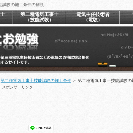
期試験の施工条件の解説
事士
第二種電気工事士
電気主任技術者
）
（技能試験）
（電験）
＞
第二種電気工事士技能試験の施工条件
＞
第二種電気工事士技能試験の
スポンサーリンク