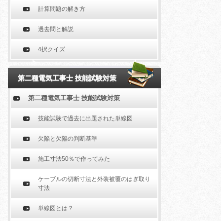
計算問題の解き方
過去問と解説
4択クイズ
第二種電気工事士 技能試験対策
第二種電気工事士 技能試験対策
技能試験で過去に出題された単線図
欠陥と欠陥の判断基準
施工寸法50％で作ってみた
ケーブルの切断寸法と外装被覆のはぎ取り
寸法
単線図とは？