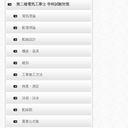
第二種電気工事士 学科試験対策
電気理論
配電理論
配線設計
機器・器具
鑑別
工事施工方法
検査・測定
法規・法令
配線図
重要公式集