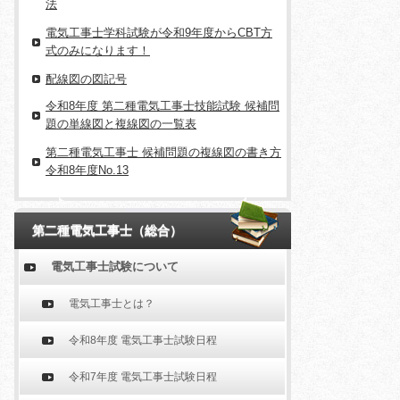
法
電気工事士学科試験が令和9年度からCBT方
式のみになります！
配線図の図記号
令和8年度 第二種電気工事士技能試験 候補問
題の単線図と複線図の一覧表
第二種電気工事士 候補問題の複線図の書き方
令和8年度No.13
第二種電気工事士（総合）
電気工事士試験について
電気工事士とは？
令和8年度 電気工事士試験日程
令和7年度 電気工事士試験日程