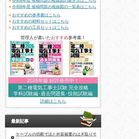
令和8年度 候補問題の複線図の書き方はこちら
令和8年度 候補問題の複線図の一覧表はこちら
おすすめの参考書はこちら
おすすめの材料セットはこちら
おすすめの工具セットはこちら
管理人が書いた
おすすめ
参考書！
2026年版 好評発売中！
第二種電気工事士試験 完全攻略
学科試験編･過去問題集･技能試験編
詳細はこちら
最新記事
ケーブルの切断寸法と外装被覆のはぎ取り寸