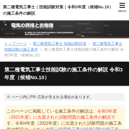
第二種電気工事士｜技能試験対策｜令和3年度（候補No.10）
MENU
の施工条件の解説
トップページ
＞
第二種電気工事士 技能試験対策
＞
第二種電気工事士
第二種電気工事士（総合）
技能試験の施工条件
＞
第二種電気工事士技能試験の施工条件の解説 令
和3年度（候補No.10）
第二種電気工事士（学科試験）
第二種電気工事士技能試験の施工条件の解説 令和3
第二種電気工事士（技能試験）
年度（候補No.10）
電気主任技術者（電験）
※
ページ内にPR･広告が含まれる場合があります。
電気のお勉強
このページに掲載している施工条件の解説は、
令和3年度
（2021年度）に出題された試験問題の施工条件の解説
で
電気数学のお勉強
す。令和4年度（2022年度）に出題された試験問題の施工条