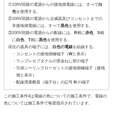
①100V回路の電源からの接地側電線には、すべて
白
色
を使用する。
②100V回路の電源から点滅器及びコンセントまでの
非接地側電線には、すべて
黒色
を使用する。
③200V回路の電源からの配線には、
R
相に
赤色
、
S
相
に
白色
、
T
相に
黒色
を使用する。
④次の器具の端子には、
白色の電線
を結線する。
・コンセントの接地側極端子（
W
と表示）
・ランプレセプタクルの受金ねじ部の端子
・引掛シーリングローゼットの接地側極端子（接地
側と表示）
・配線用遮断器（端子台）の記号
N
の端子
この施工条件4は電線の色についての施工条件で、電線の
色については施工条件で毎度指示されています。