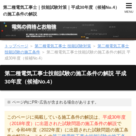
第二種電気工事士｜技能試験対策｜平成30年度（候補No.4）
MENU
の施工条件の解説
トップページ
＞
第二種電気工事士 技能試験対策
＞
第二種電気工事士
第二種電気工事士（総合）
技能試験の施工条件
＞
第二種電気工事士技能試験の施工条件の解説 平
成30年度（候補No.4）
第二種電気工事士（学科試験）
第二種電気工事士技能試験の施工条件の解説 平成
第二種電気工事士（技能試験）
30年度（候補No.4）
電気主任技術者（電験）
※
ページ内にPR･広告が含まれる場合があります。
電気のお勉強
このページに掲載している施工条件の解説は、
平成30年度
（2018年度）に出題された試験問題の施工条件の解説
で
電気数学のお勉強
す。令和4年度（2022年度）に出題された試験問題の施工条