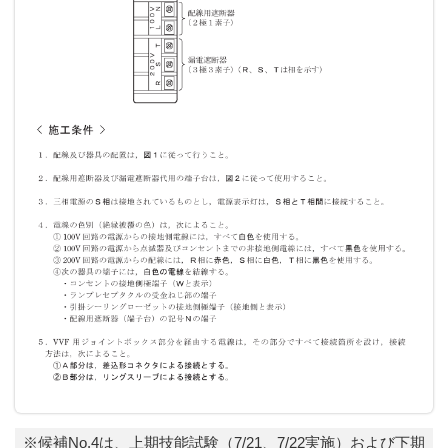
※候補No.4は、上期技能試験（7/21、7/22実施）および下期