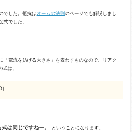
のでした。抵抗は
オームの法則
のページでも解説しまし
な式でした。
に「電流を妨げる大きさ」を表わすものなので、リアク
の式は、
流）
Ω
Ω
］
も式は同じですねー。
ということになります。