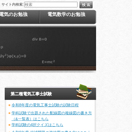
サイト内検索:
電気のお勉強
電気数学のお勉強
第二種電気工事士試験
令和8年度の電気工事士試験の試験日程
学科試験で出題された配線図の複線図の書き方
（&一覧表）はこちら
学科試験の4択クイズはこちら