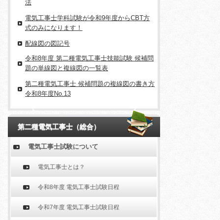
法
電気工事士学科試験が令和9年度からCBT方
式のみになります！
配線図の図記号
令和8年度 第二種電気工事士技能試験 候補問
題の単線図と複線図の一覧表
第二種電気工事士 候補問題の複線図の書き方
令和8年度No.13
第二種電気工事士（総合）
電気工事士試験について
電気工事士とは？
令和8年度 電気工事士試験日程
令和7年度 電気工事士試験日程