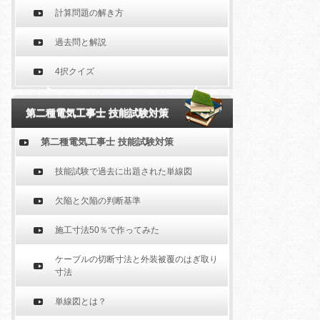
計算問題の解き方
過去問と解説
4択クイズ
第二種電気工事士 技能試験対策
第二種電気工事士 技能試験対策
技能試験で過去に出題された単線図
欠陥と欠陥の判断基準
施工寸法50％で作ってみた
ケーブルの切断寸法と外装被覆のはぎ取り
寸法
単線図とは？