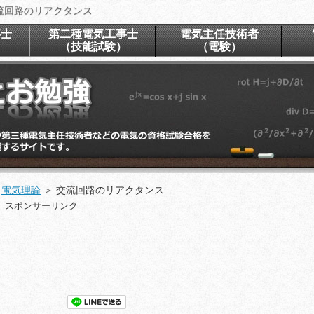
流回路のリアクタンス
事士
第二種電気工事士
電気主任技術者
）
（技能試験）
（電験）
＞
電気理論
＞
交流回路のリアクタンス
スポンサーリンク