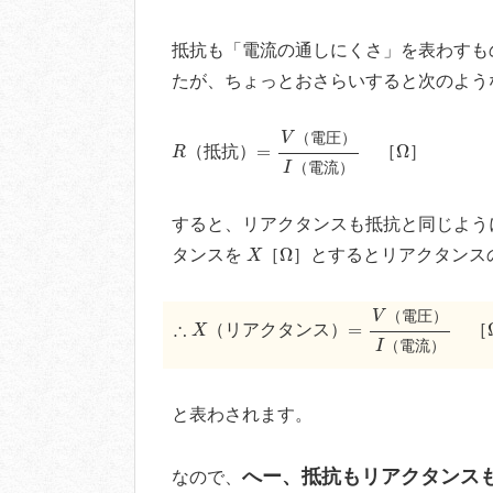
抵抗も「電流の通しにくさ」を表わすも
たが、ちょっとおさらいすると次のよう
=
V
（電圧）
I
（電流）
（電圧）
V
R
Ω
=
Ω
（抵抗）
［
］
R
（電流）
I
すると、リアクタンスも抵抗と同じよう
X
Ω
Ω
タンスを
［
］とするとリアクタンス
X
=
V
（電圧）
I
（電
（電圧）
V
∴
X
∴
=
（リアクタンス）
［
X
（電流）
I
と表わされます。
へー、抵抗もリアクタンス
なので、