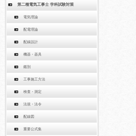
第二種電気工事士 学科試験対策
電気理論
配電理論
配線設計
機器・器具
鑑別
工事施工方法
検査・測定
法規・法令
配線図
重要公式集