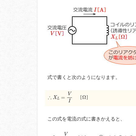
式で書くと次のようになります。
∴
X
L
=
V
I
V
Ω
∴
=
Ω
［
］
X
L
I
この式を電流の式に書きかえると、
∴
I
=
V
X
L
V
A