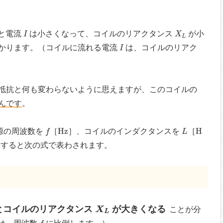
、
I
X
L
と電流
は小さくなって、コイルのリアクタンス
が小
I
X
L
I
かります。（コイルに流れる電流
は、コイルのリアク
I
抵抗と何も変わらないように思えますが、このコイルの
んです
。
f
H
z
L
H
H
z
H
源の周波数を
［
］、コイルのインダクタンスを
［
f
L
すると次の式で表わされます。
X
L
とコイルのリアクタンス
が大きくなる
X
ことが分
L
f