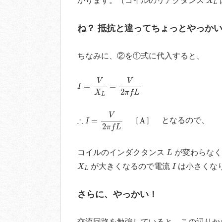
かります。（コイルのリアクタンス
X
L
ね？ 抵抗と違ってちょっとやっか
ちなみに、②を①式に代入すると、
I
=
V
X
L
=
V
2
π
f
L
V
V
=
=
I
2
X
π
f
L
L
∴
I
=
V
2
π
f
L
V
A
∴
=
A
［
］ となるので、
I
2
π
f
L
L
コイルのインダクタンス
が変わらなく
L
X
L
I
が大きくなるので電流
は小さくな
X
I
L
さらに、やっかい！
交流回路を勉強していると、この辺りか