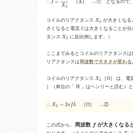
∴
=
A
［
］ …① となるので
I
X
L
X
L
コイルのリアクタンス
が大きくなる
X
L
I
さくなると電流
は大きくなることが分
I
X
L
タンス
に反比例します。）
X
L
ここまでみるとコイルのリアクタンスは
リアクタンスは
周波数で大きさが変わる
X
L
Ω
Ω
コイルのリアクタンス
［
］ は、電
X
L
H
H
］（単位の「
」はヘンリーと読む）と
∴
X
L
=
2
π
f
L
Ω
∴
=
2
Ω
［
］ …②
X
π
f
L
L
f
周波数
が大きくなる
この式から、
f
X
L