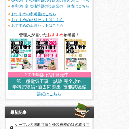
令和8年度 候補問題の複線図の書き方はこちら
令和8年度 候補問題の複線図の一覧表はこちら
おすすめの参考書はこちら
おすすめの材料セットはこちら
おすすめの工具セットはこちら
管理人が書いた
おすすめ
参考書！
2026年版 好評発売中！
第二種電気工事士試験 完全攻略
学科試験編･過去問題集･技能試験編
詳細はこちら
最新記事
ケーブルの切断寸法と外装被覆のはぎ取り寸