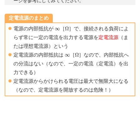
ージを参考にしてみてください。
定電流源のまとめ
Ω
∞
∞
Ω
電源の内部抵抗が
［
］で、接続される負荷によ
らず常に一定の電流を出力する電源を
定電流源
（ま
たは理想電流源）という
Ω
∞
∞
Ω
定電流源の内部抵抗は
［
］なので、内部抵抗へ
の分流はない（なので、一定の電流（定電流）を出
力できる）
定電流源からかけられる電圧は最大で無限大になる
（なので、定電流源を開放するのは危険！）