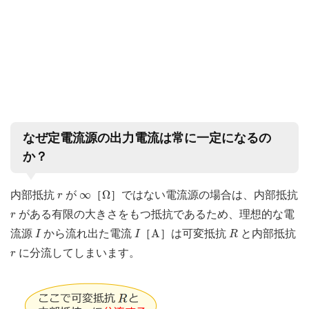
なぜ定電流源の出力電流は常に一定になるの
か？
Ω
r
∞
∞
Ω
内部抵抗
が
［
］ではない電流源の場合は、内部抵抗
r
r
がある有限の大きさをもつ抵抗であるため、理想的な電
r
I
I
A
R
A
流源
から流れ出た電流
［
］は可変抵抗
と内部抵抗
I
I
R
r
に分流してしまいます。
r