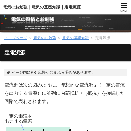
電気のお勉強｜電気の基礎知識｜定電流源
MENU
トップページ
＞
電気のお勉強
＞
電気の基礎知識
＞
定電流源
第二種電気工事士（総合）
定電流源
第二種電気工事士（学科試験）
第二種電気工事士（技能試験）
※
ページ内にPR･広告が含まれる場合があります。
I
電流源は次の図のように、理想的な電流源
（一定の電流
I
電気主任技術者（電験）
r
を出力する電源）に並列に内部抵抗
（抵抗）を接続した
r
電気のお勉強
回路で表わされます。
電気数学のお勉強