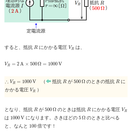
R
V
R
すると、抵抗
にかかる電圧
は、
R
V
R
V
R
=
2
A
×
500
Ω
=
1000
V
=
2
A
×
500
Ω
=
1000
V
V
R
∴
V
R
=
1000
V
R
500
Ω
R
∴
=
1000
V
500
Ω
（
抵抗
が
のときの抵抗
に
V
R
R
R
V
R
かかる電圧
）
V
R
R
500
Ω
R
V
R
500
Ω
となり、抵抗
が
のときは抵抗
にかかる電圧
R
R
V
R
1000
V
5
Ω
1000
V
5
Ω
は
になります。さきほどの
のときと比べる
100
100
と、なんと
倍です！