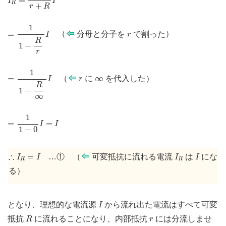
=
I
I
R
+
r
R
=
1
1
+
R
r
I
1
r
=
（
分母と分子を
で割った
）
I
r
R
1
+
r
=
1
1
+
R
∞
I
1
r
∞
=
∞
（
に
を代入した
）
I
r
R
1
+
∞
=
1
1
+
0
I
=
I
1
=
=
I
I
1
+
0
∴
I
R
=
I
I
R
I
∴
=
…① （
可変抵抗に流れる電流
は
にな
I
I
I
I
R
R
る
）
I
となり、理想的な電流源
から流れ出た電流はすべて可変
I
R
r
抵抗
に流れることになり、内部抵抗
には分流しませ
R
r