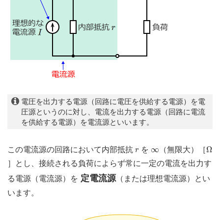
電圧を出力する電源（回路に電圧を供給する電源）を電
圧源というのに対し、電流を出力する電源（回路に電流
を供給する電源）を電流源といいます。
Ω
r
∞
∞
Ω
この電流源の回路において内部抵抗
を
（無限大）［
r
］とし、接続される負荷によらず常に一定の電流を出力す
定電流源
る電源（電流源）を
（または理想電流源）とい
います。