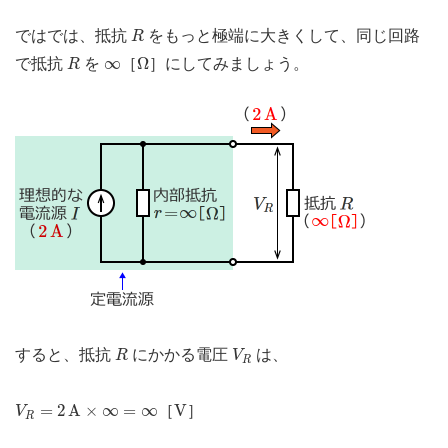
R
ではでは、抵抗
をもっと極端に大きくして、同じ回路
R
R
Ω
∞
∞
Ω
で抵抗
を
［
］にしてみましょう。
R
R
V
R
すると、抵抗
にかかる電圧
は、
R
V
R
V
R
=
2
A
×
∞
=
∞
V
=
2
A
×
∞
=
∞
V
［
］
V
R