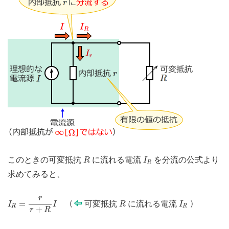
R
I
R
このときの可変抵抗
に流れる電流
を分流の公式より
R
I
R
求めてみると、
I
R
=
r
r
+
R
I
r
R
I
R
=
（
可変抵抗
に流れる電流
）
I
I
R
I
R
R
+
r
R