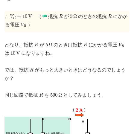
∴
V
R
=
10
V
R
5
Ω
R
∴
=
10
V
5
Ω
（
抵抗
が
のときの抵抗
にかか
V
R
R
R
V
R
る電圧
）
V
R
R
5
Ω
R
V
R
5
Ω
となり、抵抗
が
のときは抵抗
にかかる電圧
R
R
V
R
10
V
10
V
は
になりますね。
R
では、抵抗
がもっと大きいときはどうなるのでしょう
R
か？
R
500
Ω
500
Ω
同じ回路で抵抗
を
としてみましょう。
R