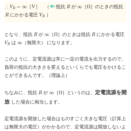
∴
V
R
=
∞
V
R
Ω
∞
∴
=
∞
V
∞
Ω
［
］ （
抵抗
が
［
］のときの抵抗
V
R
R
R
V
R
にかかる電圧
）
R
V
R
R
Ω
R
∞
∞
Ω
となり、抵抗
が
［
］のときは抵抗
にかかる電圧
R
R
V
R
∞
∞
は
（無限大） になります。
V
R
このように、定電流源は常に一定の電流を出力するので、
負荷の抵抗の大きさを変えるといくらでも電圧をかけるこ
とができるんです。（理論上）
R
Ω
∞
定電流源を開
∞
Ω
ちなみに、抵抗
が
［
］というのは、
R
放
した場合に相当します。
定電流源を開放した場合はものすごく大きな電圧（計算上
は無限大の電圧）がかかるので、定電流源は開放しないよ