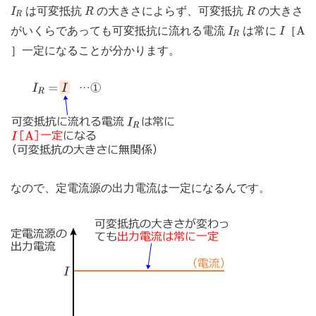
I
R
R
R
は可変抵抗
の大きさによらず、可変抵抗
の大きさ
I
R
R
R
I
R
I
A
A
がいくらであっても可変抵抗に流れる電流
は常に
［
I
I
R
］一定になることが分かります。
なので、定電流源の出力電流は一定になるんです。