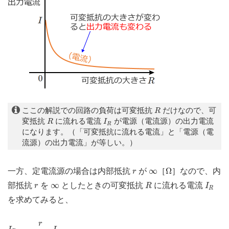
R
ここの解説での回路の負荷は可変抵抗
だけなので、可
R
R
I
R
変抵抗
に流れる電流
が電源（電流源）の出力電流
R
I
R
になります。（「可変抵抗に流れる電流」と「電源（電
流源）の出力電流」が等しい。）
Ω
r
∞
∞
Ω
一方、定電流源の場合は内部抵抗
が
［
］なので、内
r
R
I
R
r
∞
∞
部抵抗
を
としたときの可変抵抗
に流れる電流
r
R
I
R
を求めてみると、
I
R
=
r
r
+
R
I
r