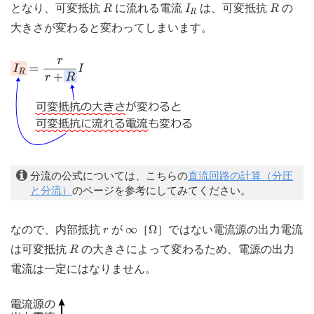
R
I
R
R
となり、可変抵抗
に流れる電流
は、可変抵抗
の
R
I
R
R
大きさが変わると変わってしまいます。
分流の公式については、こちらの
直流回路の計算（分圧
と分流）
のページを参考にしてみてください。
Ω
r
∞
∞
Ω
なので、内部抵抗
が
［
］ではない電流源の出力電流
r
R
は可変抵抗
の大きさによって変わるため、電源の出力
R
電流は一定にはなりません。