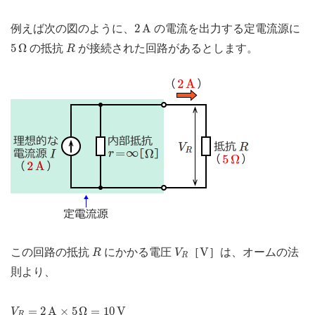
2
A
2
A
例えば次の図のように、
の電流を出力する定電流源に
5
Ω
R
5
Ω
の抵抗
が接続された回路があるとします。
R
R
V
R
V
V
この回路の抵抗
にかかる電圧
［
］は、オームの法
R
V
R
則より、
V
R
=
2
A
×
5
Ω
=
10
V
=
2
A
×
5
Ω
=
10
V
V
R