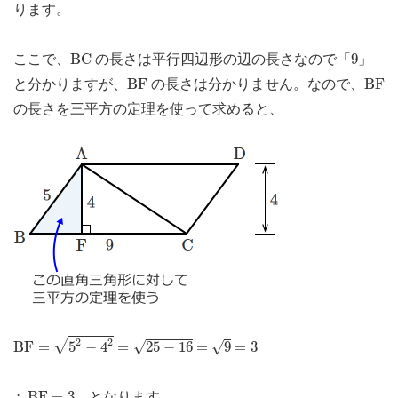
ります。
B
C
9
B
C
9
ここで、
の長さは平行四辺形の辺の長さなので「
」
B
F
B
F
B
F
B
F
と分かりますが、
の長さは分かりません。なので、
の長さを三平方の定理を使って求めると、
B
F
=
5
2
−
4
2
=
25
−
16
=
9
=
3
2
2
√
√
B
F
=
5
−
4
=
25
−
16
=
9
=
3
√
∴
B
F
=
3
∴
B
F
=
3
となります。