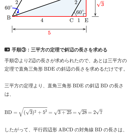
手順③：三平方の定理で斜辺の長さを求める
手順②より2辺の長さが求められたので、あとは三平方の
B
D
E
B
D
E
定理で直角三角形
の斜辺の長さを求めるだけです。
B
D
E
B
D
B
D
E
B
D
三平方の定理より、直角三角形
の斜辺
の長さ
は、
B
D
=
(
3
)
2
+
5
2
=
3
+
25
=
2
7
=
28
√
2
√
2
√
√
B
D
=
(
3
)
+
5
=
3
+
25
=
28
=
2
7
√
A
B
C
D
B
D
A
B
C
D
B
D
したがって、平行四辺形
の対角線
の長さは、