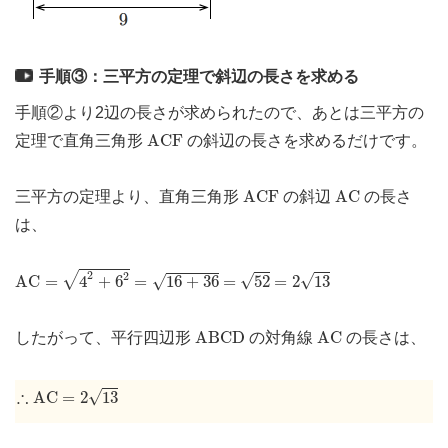
手順③：三平方の定理で斜辺の長さを求める
手順②より2辺の長さが求められたので、あとは三平方の
A
C
F
A
C
F
定理で直角三角形
の斜辺の長さを求めるだけです。
A
C
F
A
C
A
C
F
A
C
三平方の定理より、直角三角形
の斜辺
の長さ
は、
A
C
=
4
2
+
6
2
=
16
+
36
=
52
=
2
13
2
2
√
√
√
A
C
=
4
+
6
=
16
+
36
=
52
=
2
13
√
A
B
C
D
A
C
A
B
C
D
A
C
したがって、平行四辺形
の対角線
の長さは、
∴
A
C
=
2
13
∴
√
A
C
=
2
13