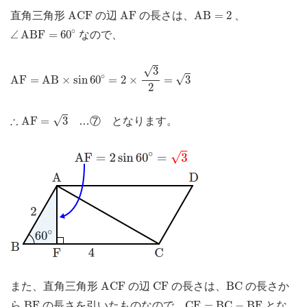
A
C
F
A
F
A
B
=
2
A
C
F
A
F
A
B
=
2
直角三角形
の辺
の長さは、
、
∠
A
B
F
=
60
∘
∘
∠
A
B
F
=
60
なので、
A
F
=
A
B
×
sin
60
∘
=
2
×
3
2
√
3
=
3
∘
√
A
F
=
A
B
×
sin
60
=
2
×
=
3
2
∴
A
F
=
3
∴
√
A
F
=
3
…⑦ となります。
A
C
F
C
F
B
C
A
C
F
C
F
B
C
また、直角三角形
の辺
の長さは、
の長さか
B
F
C
F
=
B
C
−
B
F
B
F
C
F
=
B
C
−
B
F
ら
の長さを引いたものなので、
とな