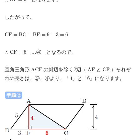
したがって、
C
F
=
B
C
−
B
F
=
9
−
3
=
6
C
F
=
B
C
−
B
F
=
9
−
3
=
6
∴
C
F
=
6
∴
C
F
=
6
…④ となるので、
A
C
F
A
F
C
F
A
C
F
A
F
C
F
直角三角形
の斜辺を除く2辺（
と
）それぞ
4
6
4
6
れの長さは、③、④より、「
」と「
」になります。