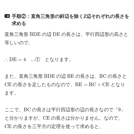
手順②：直角三角形の斜辺を除く2辺それぞれの長さを
求める
B
D
E
D
E
B
D
E
D
E
直角三角形
の辺
の長さは、平行四辺形の高さと
等しいので、
∴
D
E
=
4
∴
D
E
=
4
…① となります。
B
D
E
B
E
B
C
B
D
E
B
E
B
C
また、直角三角形
の辺
の長さは、
の長さと
C
E
B
E
=
B
C
+
C
E
C
E
B
E
=
B
C
+
C
E
の長さを足したものなので、
となり
ます。
B
C
9
B
C
9
ここで、
の長さは平行四辺形の辺の長さなので「
」
C
E
C
E
と分かりますが、
の長さは分かりません。なので、
C
E
C
E
の長さを三平方の定理を使って求めると、