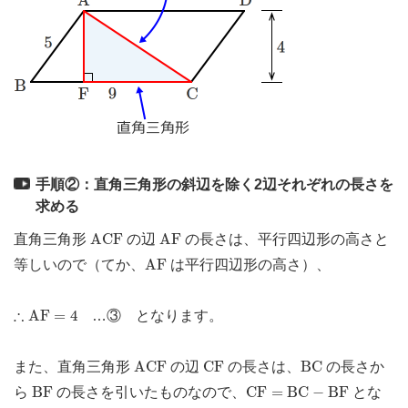
手順②：直角三角形の斜辺を除く2辺それぞれの長さを
求める
A
C
F
A
F
A
C
F
A
F
直角三角形
の辺
の長さは、平行四辺形の高さと
A
F
A
F
等しいので（てか、
は平行四辺形の高さ）、
∴
A
F
=
4
∴
A
F
=
4
…③ となります。
A
C
F
C
F
B
C
A
C
F
C
F
B
C
また、直角三角形
の辺
の長さは、
の長さか
B
F
C
F
=
B
C
−
B
F
B
F
C
F
=
B
C
−
B
F
ら
の長さを引いたものなので、
とな