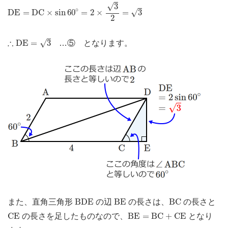
D
E
=
D
C
×
sin
60
∘
=
2
×
3
2
√
3
=
3
∘
√
D
E
=
D
C
×
sin
60
=
2
×
=
3
2
∴
D
E
=
3
∴
√
D
E
=
3
…⑤ となります。
B
D
E
B
E
B
C
B
D
E
B
E
B
C
また、直角三角形
の辺
の長さは、
の長さと
C
E
B
E
=
B
C
+
C
E
C
E
B
E
=
B
C
+
C
E
の長さを足したものなので、
となり