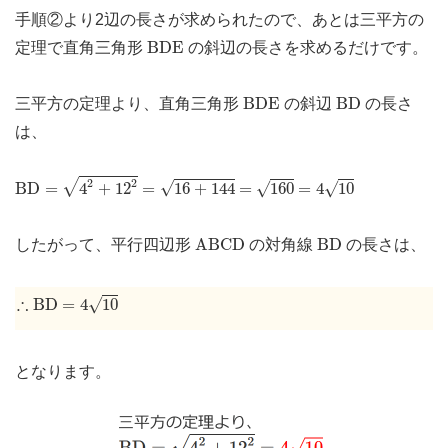
手順②より2辺の長さが求められたので、あとは三平方の
B
D
E
B
D
E
定理で直角三角形
の斜辺の長さを求めるだけです。
B
D
E
B
D
B
D
E
B
D
三平方の定理より、直角三角形
の斜辺
の長さ
は、
B
D
=
4
2
+
12
2
=
16
+
144
=
160
=
4
10
2
2
√
√
√
√
B
D
=
4
+
12
=
16
+
144
=
160
=
4
10
A
B
C
D
B
D
A
B
C
D
B
D
したがって、平行四辺形
の対角線
の長さは、
∴
B
D
=
4
10
∴
√
B
D
=
4
10
となります。