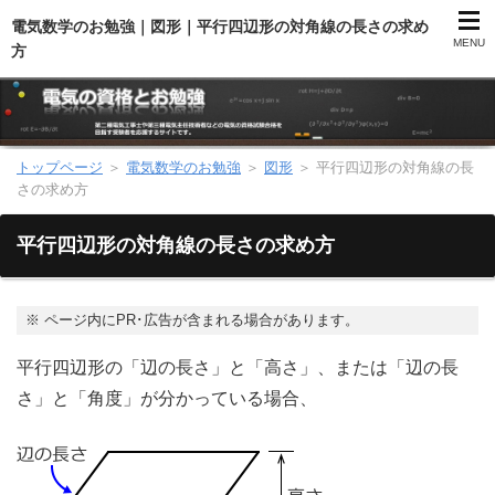
電気数学のお勉強｜図形｜平行四辺形の対角線の長さの求め
MENU
方
トップページ
＞
電気数学のお勉強
＞
図形
＞
平行四辺形の対角線の長
第二種電気工事士（総合）
さの求め方
第二種電気工事士（学科試験）
平行四辺形の対角線の長さの求め方
第二種電気工事士（技能試験）
※
ページ内にPR･広告が含まれる場合があります。
電気主任技術者（電験）
平行四辺形の「辺の長さ」と「高さ」、または「辺の長
さ」と「角度」が分かっている場合、
電気のお勉強
電気数学のお勉強