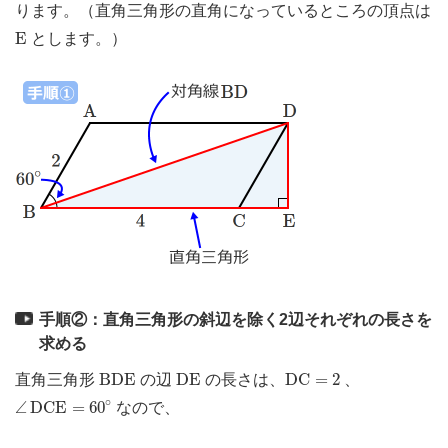
ります。（直角三角形の直角になっているところの頂点は
E
E
とします。）
手順②：直角三角形の斜辺を除く2辺それぞれの長さを
求める
B
D
E
D
E
D
C
=
2
B
D
E
D
E
D
C
=
2
直角三角形
の辺
の長さは、
、
∠
D
C
E
=
60
∘
∘
∠
D
C
E
=
60
なので、