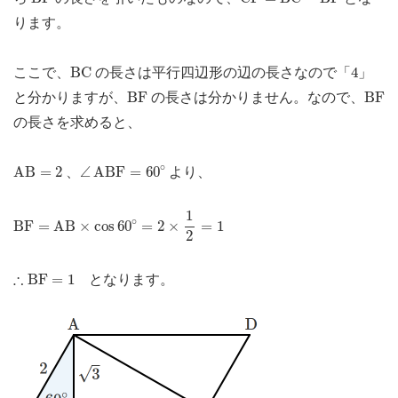
ります。
B
C
4
B
C
4
ここで、
の長さは平行四辺形の辺の長さなので「
」
B
F
B
F
B
F
B
F
と分かりますが、
の長さは分かりません。なので、
の長さを求めると、
∠
A
B
F
=
60
∘
A
B
=
2
∘
A
B
=
2
∠
A
B
F
=
60
、
より、
B
F
=
A
B
×
cos
60
∘
=
2
×
1
2
=
1
1
∘
B
F
=
A
B
×
cos
60
=
2
×
=
1
2
∴
B
F
=
1
∴
B
F
=
1
となります。