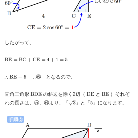
したがって、
B
E
=
B
C
+
C
E
=
4
+
1
=
5
B
E
=
B
C
+
C
E
=
4
+
1
=
5
∴
B
E
=
5
∴
B
E
=
5
…⑥ となるので、
B
D
E
D
E
B
E
B
D
E
D
E
B
E
直角三角形
の斜辺を除く2辺（
と
）それぞ
3
5
√
3
5
れの長さは、⑤、⑥より、「
」と「
」になります。