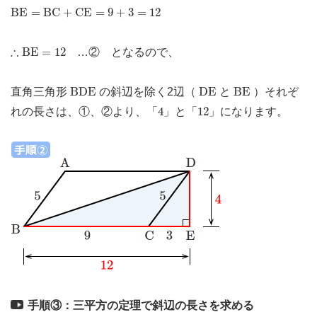
B
E
=
B
C
+
C
E
=
9
+
3
=
12
B
E
=
B
C
+
C
E
=
9
+
3
=
12
∴
B
E
=
12
∴
B
E
=
12
…② となるので、
B
D
E
D
E
B
E
B
D
E
D
E
B
E
直角三角形
の斜辺を除く2辺（
と
）それぞ
4
12
4
12
れの長さは、①、②より、「
」と「
」になります。
手順③：三平方の定理で斜辺の長さを求める