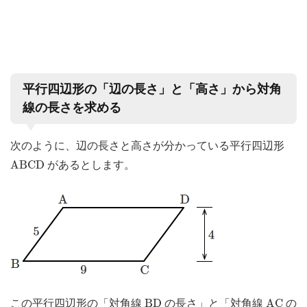
平行四辺形の「辺の長さ」と「高さ」から対角
線の長さを求める
次のように、辺の長さと高さが分かっている平行四辺形
A
B
C
D
A
B
C
D
があるとします。
B
D
A
C
B
D
A
C
この平行四辺形の「対角線
の長さ」と「対角線
の