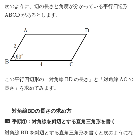
次のように、辺の長さと角度が分かっている平行四辺形
A
B
C
D
A
B
C
D
があるとします。
B
D
A
C
B
D
A
C
この平行四辺形の「対角線
の長さ」と「対角線
の
長さ」を求めてみます。
対角線BDの長さの求め方
手順①：対角線を斜辺とする直角三角形を書く
B
D
B
D
対角線
を斜辺とする直角三角形を書くと次のようにな