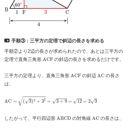
手順③：三平方の定理で斜辺の長さを求める
手順②より2辺の長さが求められたので、あとは三平方の
A
C
F
A
C
F
定理で直角三角形
の斜辺の長さを求めるだけです。
A
C
F
A
C
A
C
F
A
C
三平方の定理より、直角三角形
の斜辺
の長さ
は、
A
C
=
(
3
)
2
+
3
2
=
3
+
9
=
12
=
2
3
√
2
2
√
√
√
A
C
=
(
3
)
+
3
=
3
+
9
=
12
=
2
3
√
A
B
C
D
A
C
A
B
C
D
A
C
したがって、平行四辺形
の対角線
の長さは、