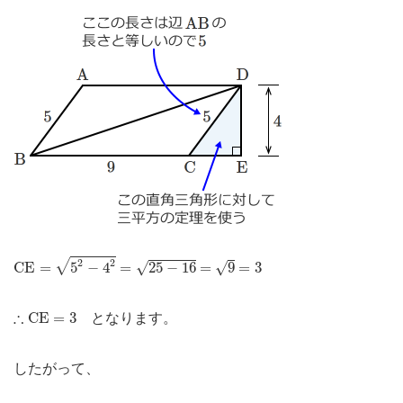
C
E
=
5
2
−
4
2
=
25
−
16
=
9
=
3
2
2
√
√
C
E
=
5
−
4
=
25
−
16
=
9
=
3
√
∴
C
E
=
3
∴
C
E
=
3
となります。
したがって、