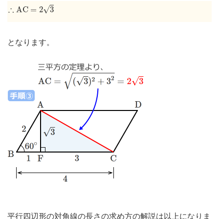
∴
A
C
=
2
3
∴
√
A
C
=
2
3
となります。
平行四辺形の対角線の長さの求め方の解説は以上になりま