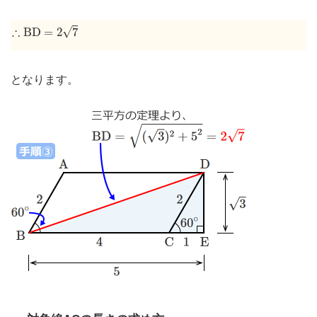
∴
B
D
=
2
7
∴
√
B
D
=
2
7
となります。