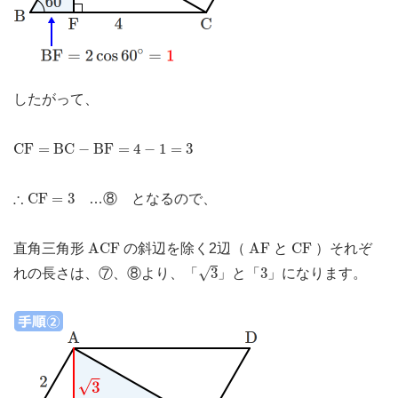
したがって、
C
F
=
B
C
−
B
F
=
4
−
1
=
3
C
F
=
B
C
−
B
F
=
4
−
1
=
3
∴
C
F
=
3
∴
C
F
=
3
…⑧ となるので、
A
C
F
A
F
C
F
A
C
F
A
F
C
F
直角三角形
の斜辺を除く2辺（
と
）それぞ
3
3
√
3
3
れの長さは、⑦、⑧より、「
」と「
」になります。