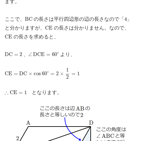
ます。
B
C
4
B
C
4
ここで、
の長さは平行四辺形の辺の長さなので「
」
C
E
C
E
と分かりますが、
の長さは分かりません。なので、
C
E
C
E
の長さを求めると、
∠
D
C
E
=
60
∘
D
C
=
2
∘
D
C
=
2
∠
D
C
E
=
60
、
より、
C
E
=
D
C
×
cos
60
∘
=
2
×
1
2
=
1
1
∘
C
E
=
D
C
×
cos
60
=
2
×
=
1
2
∴
C
E
=
1
∴
C
E
=
1
となります。