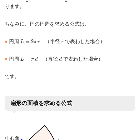
2
2
ります。
ちなみに、円の円周を求める公式は、
L
=
2
π
r
r
=
2
●
円周
（半径
で表わした場合）
L
π
r
r
L
=
π
d
d
=
●
円周
（直径
で表わした場合）
L
π
d
d
です。
扇形の面積を求める公式