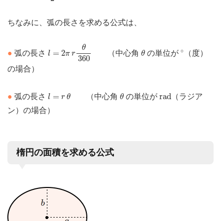
ちなみに、弧の長さを求める公式は、
l
=
2
π
r
θ
360
θ
∘
θ
∘
=
2
●
弧の長さ
（中心角
の単位が
（度）
l
π
r
θ
360
の場合）
l
=
r
θ
θ
r
a
d
=
r
a
d
●
弧の長さ
（中心角
の単位が
（ラジア
l
r
θ
θ
ン）の場合）
楕円の面積を求める公式