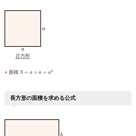
S
=
a
×
a
=
a
2
2
=
×
=
●
面積
S
a
a
a
長方形の面積を求める公式