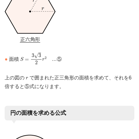
S
=
3
3
2
r
2
√
3
3
2
=
●
面積
…⑤
S
r
2
r
上の図の
で囲まれた正三角形の面積を求めて、それを6
r
倍すると⑤式になります。
円の面積を求める公式