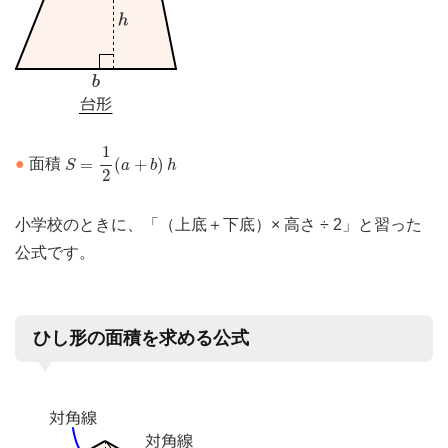
S
=
1
2
(
a
+
b
)
h
1
=
(
+
)
●
面積
S
a
b
h
2
小学校のときに、「（上底＋下底）× 高さ ÷ 2」と習った
公式です。
ひし形の面積を求める公式