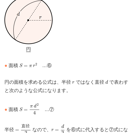
S
=
π
r
2
2
=
●
面積
…⑥
S
π
r
d
r
円の面積を求める公式は、半径
ではなく直径
で表わす
r
d
と次のような公式になります。
S
=
π
d
2
4
2
π
d
=
●
面積
…⑦
S
4
=
直径
2
r
=
d
2
直径
d
=
=
半径
なので、
を⑥式に代入すると⑦式にな
r