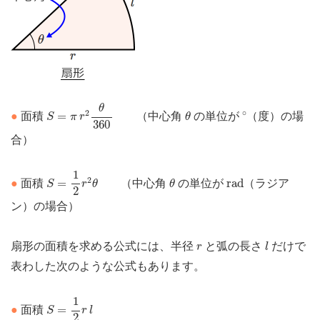
S
=
π
r
2
θ
360
θ
∘
θ
2
∘
=
●
面積
（中心角
の単位が
（度）の場
S
π
r
θ
360
合）
S
=
1
2
r
2
θ
1
θ
r
a
d
2
=
r
a
d
●
面積
（中心角
の単位が
（ラジア
S
r
θ
θ
2
ン）の場合）
l
r
扇形の面積を求める公式には、半径
と弧の長さ
だけで
r
l
表わした次のような公式もあります。
S
=
1
2
r
l
1
=
●
面積
S
r
l
2