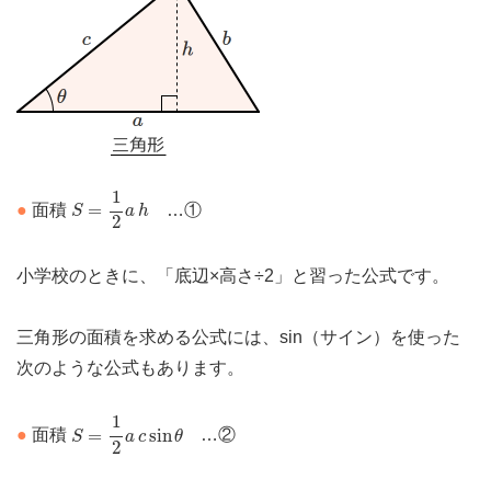
S
=
1
2
a
h
1
=
●
面積
…①
S
a
h
2
小学校のときに、「底辺×高さ÷2」と習った公式です。
三角形の面積を求める公式には、sin（サイン）を使った
次のような公式もあります。
S
=
1
2
a
c
sin
θ
1
=
sin
●
面積
…②
S
a
c
θ
2