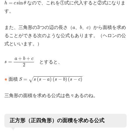
h
=
c
sin
θ
=
sin
なので、これを①式に代入すると②式になりま
h
c
θ
す。
b
a
c
また、三角形の3つの辺の長さ（
、
、
）から面積を求め
a
b
c
ることができる次のような公式もあります。（ヘロンの公
式といいます。）
s
=
a
+
b
+
c
2
+
+
a
b
c
=
とすると、
s
2
S
=
s
(
s
−
a
)
(
s
−
b
)
(
s
−
c
)
=
(
−
)
(
−
)
(
−
)
√
●
面積
S
s
s
a
s
b
s
c
三角形の面積を求める公式は色々あるのね。
正方形（正四角形）の面積を求める公式