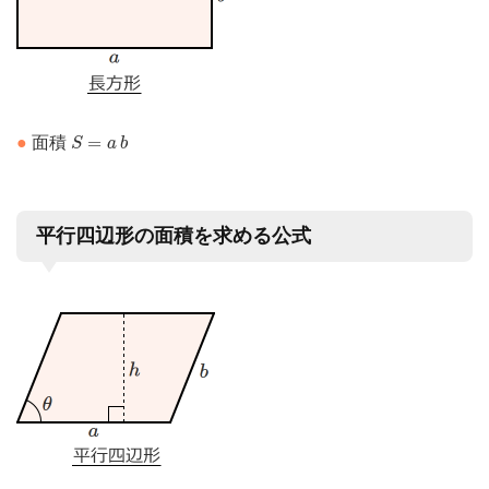
S
=
a
b
=
●
面積
S
a
b
平行四辺形の面積を求める公式