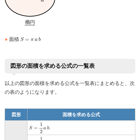
S
=
π
a
b
=
●
面積
S
π
a
b
図形の面積を求める公式の一覧表
以上の図形の面積を求める公式を一覧表にまとめると、次
の表のようになります。
図形
面積を求める公式
S
=
1
2
a
h
1
=
S
a
h
2
S
=
1
2
a
c
sin
θ
1