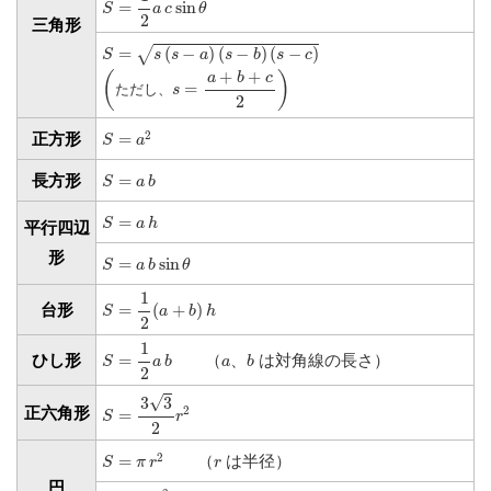
=
sin
S
a
c
θ
2
三角形
S
=
s
(
s
−
a
)
(
s
−
b
)
(
s
−
c
)
√
=
(
−
)
(
−
)
(
−
)
S
s
s
a
s
b
s
c
(
ただし、
s
=
a
+
b
+
c
2
)
+
+
(
)
a
b
c
=
ただし、
s
2
S
=
a
2
2
正方形
=
S
a
S
=
a
b
長方形
=
S
a
b
S
=
a
h
=
S
a
h
平行四辺
S
=
a
b
sin
θ
形
=
sin
S
a
b
θ
S
=
1
2
(
a
+
b
)
h
1
=
(
+
)
台形
S
a
b
h
2
S
=
1
2
a
b
1
b
a
=
（
、
は対角線の長さ）
ひし形
S
a
b
a
b
2
S
=
3
3
2
r
2
√
3
3
2
正六角形
=
S
r
2
S
=
π
r
2
r
2
=
（
は半径）
S
π
r
r
円
S
=
π
d
2
4