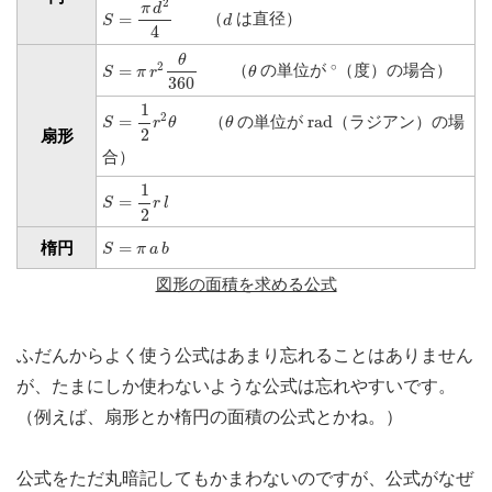
2
π
d
d
=
（
は直径）
S
d
4
S
=
π
r
2
θ
360
θ
θ
∘
2
∘
=
（
の単位が
（度）の場合）
S
π
r
θ
360
S
=
1
2
r
2
θ
1
θ
r
a
d
2
=
（
の単位が
r
a
d
（ラジアン）の場
S
r
θ
θ
2
扇形
合）
S
=
1
2
r
l
1
=
S
r
l
2
S
=
π
a
b
楕円
=
S
π
a
b
図形の面積を求める公式
ふだんからよく使う公式はあまり忘れることはありません
が、たまにしか使わないような公式は忘れやすいです。
（例えば、扇形とか楕円の面積の公式とかね。）
公式をただ丸暗記してもかまわないのですが、公式がなぜ