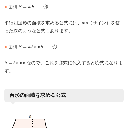
S
=
a
h
=
●
面積
…③
S
a
h
sin
sin
平行四辺形の面積を求める公式には、
（サイン）を使
った次のような公式もあります。
S
=
a
b
sin
θ
=
sin
●
面積
…④
S
a
b
θ
h
=
b
sin
θ
=
sin
なので、これを③式に代入すると④式になりま
h
b
θ
す。
台形の面積を求める公式