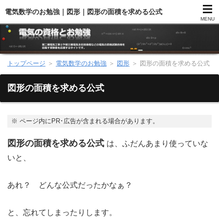
電気数学のお勉強｜図形｜図形の面積を求める公式
MENU
トップページ
＞
電気数学のお勉強
＞
図形
＞
図形の面積を求める公式
第二種電気工事士（総合）
図形の面積を求める公式
第二種電気工事士（学科試験）
第二種電気工事士（技能試験）
※
ページ内にPR･広告が含まれる場合があります。
図形の面積を求める公式
電気主任技術者（電験）
は、ふだんあまり使っていな
いと、
電気のお勉強
あれ？ どんな公式だったかなぁ？
電気数学のお勉強
と、忘れてしまったりします。