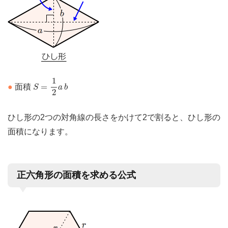
S
=
1
2
a
b
1
=
●
面積
S
a
b
2
ひし形の2つの対角線の長さをかけて2で割ると、ひし形の
面積になります。
正六角形の面積を求める公式