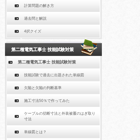
計算問題の解き方
過去問と解説
4択クイズ
第二種電気工事士 技能試験対策
第二種電気工事士 技能試験対策
技能試験で過去に出題された単線図
欠陥と欠陥の判断基準
施工寸法50％で作ってみた
ケーブルの切断寸法と外装被覆のはぎ取り
寸法
単線図とは？