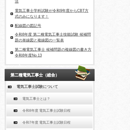
法
電気工事士学科試験が令和9年度からCBT方
式のみになります！
配線図の図記号
令和8年度 第二種電気工事士技能試験 候補問
題の単線図と複線図の一覧表
第二種電気工事士 候補問題の複線図の書き方
令和8年度No.13
第二種電気工事士（総合）
電気工事士試験について
電気工事士とは？
令和8年度 電気工事士試験日程
令和7年度 電気工事士試験日程