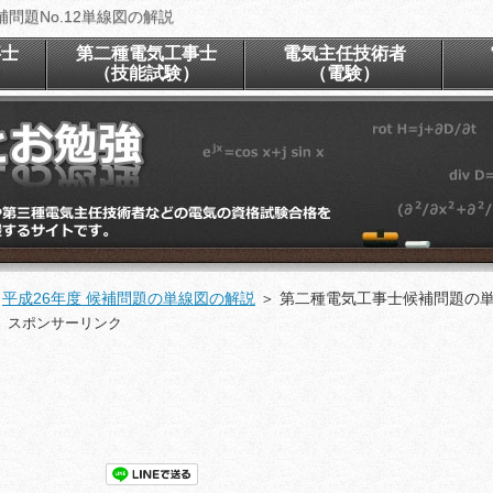
問題No.12単線図の解説
事士
第二種電気工事士
電気主任技術者
）
（技能試験）
（電験）
＞
平成26年度 候補問題の単線図の解説
＞
第二種電気工事士候補問題の単線
スポンサーリンク