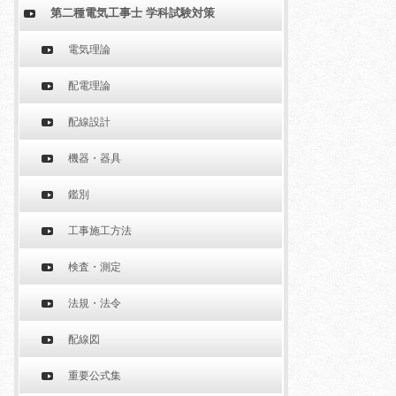
第二種電気工事士 学科試験対策
電気理論
配電理論
配線設計
機器・器具
鑑別
工事施工方法
検査・測定
法規・法令
配線図
重要公式集