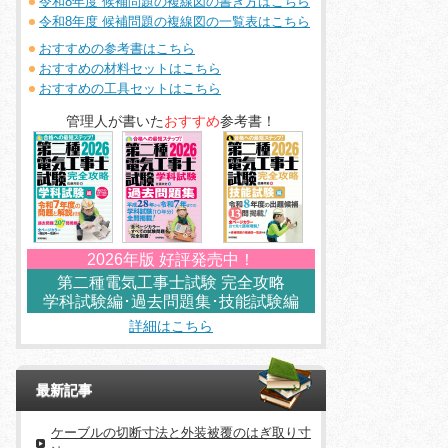
令和8年度 候補問題の複線図の書き方はこちら
令和8年度 候補問題の複線図の一覧表はこちら
おすすめの参考書はこちら
おすすめの材料セットはこちら
おすすめの工具セットはこちら
管理人が書いた
おすすめ
参考書！
2026年版 好評発売中！
第二種電気工事士試験 完全攻略
学科試験編･過去問題集･技能試験編
詳細はこちら
最新記事
ケーブルの切断寸法と外装被覆のはぎ取り寸