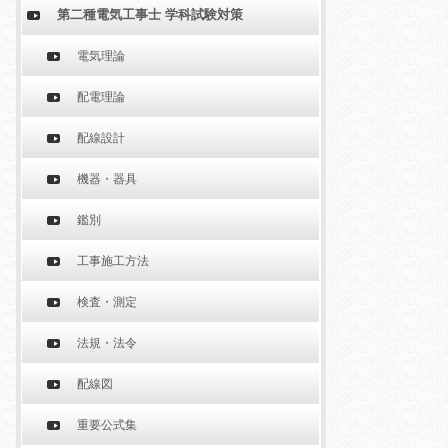
第二種電気工事士 学科試験対策
電気理論
配電理論
配線設計
機器・器具
鑑別
工事施工方法
検査・測定
法規・法令
配線図
重要公式集