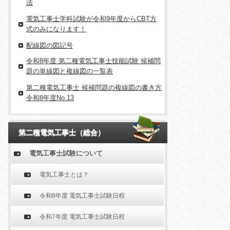
法
電気工事士学科試験が令和9年度からCBT方
式のみになります！
配線図の図記号
令和8年度 第二種電気工事士技能試験 候補問
題の単線図と複線図の一覧表
第二種電気工事士 候補問題の複線図の書き方
令和8年度No.13
第二種電気工事士（総合）
電気工事士試験について
電気工事士とは？
令和8年度 電気工事士試験日程
令和7年度 電気工事士試験日程