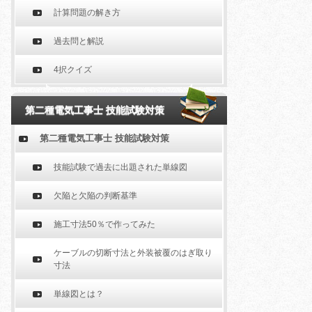
計算問題の解き方
過去問と解説
4択クイズ
第二種電気工事士 技能試験対策
第二種電気工事士 技能試験対策
技能試験で過去に出題された単線図
欠陥と欠陥の判断基準
施工寸法50％で作ってみた
ケーブルの切断寸法と外装被覆のはぎ取り
寸法
単線図とは？