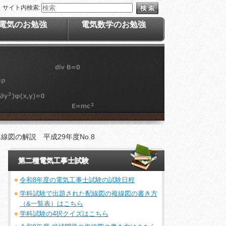
サイト内検索:
電気のお勉強
電気数学のお勉強
図の解説 平成29年度No.8
第二種電気工事士試験
令和8年度の電気工事士試験の試験日程
学科試験で出題された配線図の複線図の書き方
（&一覧表）はこちら
学科試験の4択クイズはこちら