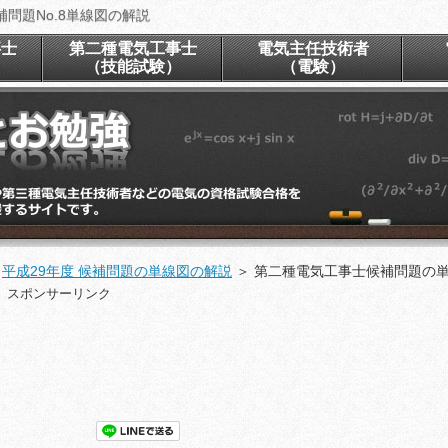
問題No.8単線図の解説
事士
第二種電気工事士
電気主任技術者
）
（技能試験）
（電験）
＞
平成29年度 候補問題の単線図の解説
＞
第二種電気工事士候補問題の単線
スポンサーリンク