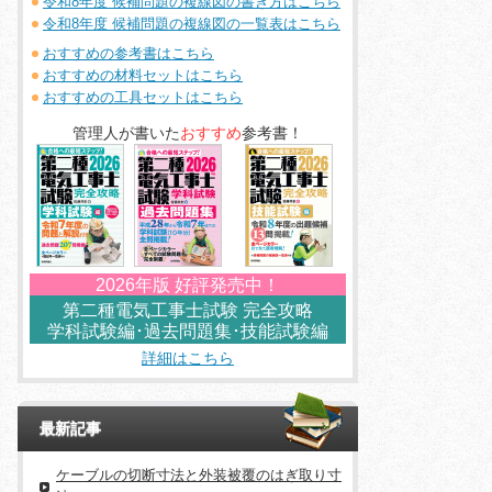
令和8年度 候補問題の複線図の書き方はこちら
令和8年度 候補問題の複線図の一覧表はこちら
おすすめの参考書はこちら
おすすめの材料セットはこちら
おすすめの工具セットはこちら
管理人が書いた
おすすめ
参考書！
2026年版 好評発売中！
第二種電気工事士試験 完全攻略
学科試験編･過去問題集･技能試験編
詳細はこちら
最新記事
ケーブルの切断寸法と外装被覆のはぎ取り寸