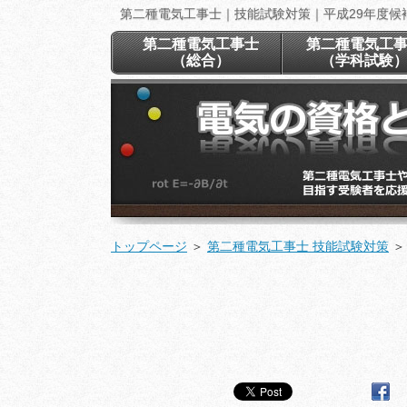
第二種電気工事士｜技能試験対策｜平成29年度候補
第二種電気工事士
第二種電気工
（総合）
（学科試験
トップページ
＞
第二種電気工事士 技能試験対策