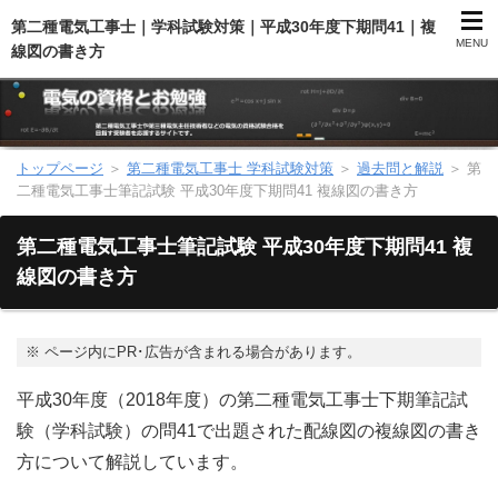
第二種電気工事士｜学科試験対策｜平成30年度下期問41｜複
MENU
線図の書き方
トップページ
＞
第二種電気工事士 学科試験対策
＞
過去問と解説
＞
第
第二種電気工事士（総合）
二種電気工事士筆記試験 平成30年度下期問41 複線図の書き方
第二種電気工事士（学科試験）
第二種電気工事士筆記試験 平成30年度下期問41 複
線図の書き方
第二種電気工事士（技能試験）
電気主任技術者（電験）
※
ページ内にPR･広告が含まれる場合があります。
平成30年度（2018年度）の第二種電気工事士下期筆記試
電気のお勉強
験（学科試験）の問41で出題された配線図の複線図の書き
方について解説しています。
電気数学のお勉強