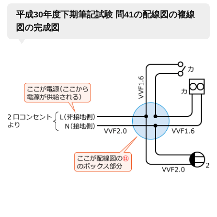
平成30年度下期筆記試験 問41の配線図の複線
図の完成図