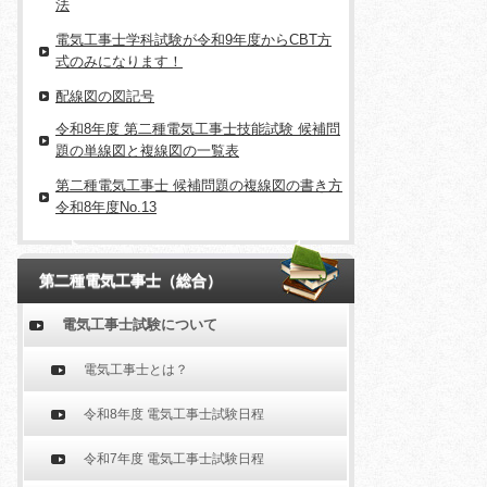
法
電気工事士学科試験が令和9年度からCBT方
式のみになります！
配線図の図記号
令和8年度 第二種電気工事士技能試験 候補問
題の単線図と複線図の一覧表
第二種電気工事士 候補問題の複線図の書き方
令和8年度No.13
第二種電気工事士（総合）
電気工事士試験について
電気工事士とは？
令和8年度 電気工事士試験日程
令和7年度 電気工事士試験日程