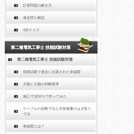
計算問題の解き方
過去問と解説
4択クイズ
第二種電気工事士 技能試験対策
第二種電気工事士 技能試験対策
技能試験で過去に出題された単線図
欠陥と欠陥の判断基準
施工寸法50％で作ってみた
ケーブルの切断寸法と外装被覆のはぎ取り
寸法
単線図とは？