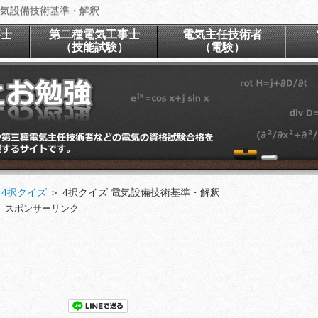
電気設備技術基準・解釈
事士
第二種電気工事士
電気主任技術者
）
（技能試験）
（電験）
＞
4択クイズ
＞
4択クイズ 電気設備技術基準・解釈
スポンサーリンク