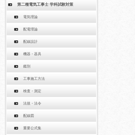
第二種電気工事士 学科試験対策
電気理論
配電理論
配線設計
機器・器具
鑑別
工事施工方法
検査・測定
法規・法令
配線図
重要公式集