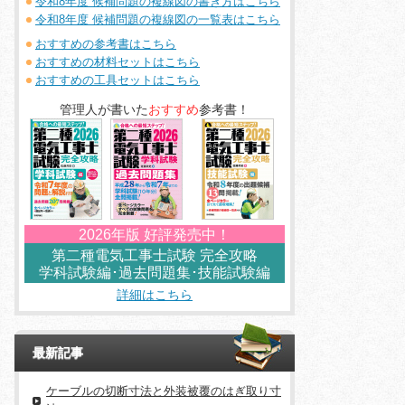
令和8年度 候補問題の複線図の書き方はこちら
令和8年度 候補問題の複線図の一覧表はこちら
おすすめの参考書はこちら
おすすめの材料セットはこちら
おすすめの工具セットはこちら
管理人が書いた
おすすめ
参考書！
2026年版 好評発売中！
第二種電気工事士試験 完全攻略
学科試験編･過去問題集･技能試験編
詳細はこちら
最新記事
ケーブルの切断寸法と外装被覆のはぎ取り寸