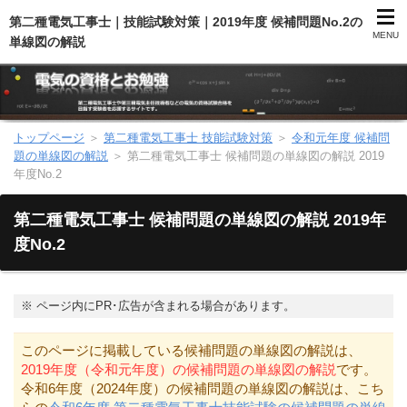
第二種電気工事士｜技能試験対策｜2019年度 候補問題No.2の
MENU
単線図の解説
トップページ
＞
第二種電気工事士 技能試験対策
＞
令和元年度 候補問
第二種電気工事士（総合）
題の単線図の解説
＞
第二種電気工事士 候補問題の単線図の解説 2019
年度No.2
第二種電気工事士（学科試験）
第二種電気工事士 候補問題の単線図の解説 2019年
第二種電気工事士（技能試験）
度No.2
電気主任技術者（電験）
※
ページ内にPR･広告が含まれる場合があります。
電気のお勉強
このページに掲載している候補問題の単線図の解説は、
2019年度（令和元年度）の候補問題の単線図の解説
です。
電気数学のお勉強
令和6年度（2024年度）の候補問題の単線図の解説は、こち