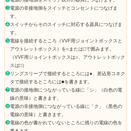
❸
電源の非接地側をスイッチとコンセントにつなげま
す。
❹
スイッチからそのスイッチに対応する器具につなげま
す。
❺
電線を接続するところ（VVF用ジョイントボックスと
アウトレットボックス）を○または□で囲みます。
（VVF用ジョイントボックスは○、アウトレットボック
スは□）
❻
リングスリーブで接続するところには●、差込形コネク
タで接続するところには■を書きます。
❼
電源の接地側につながっている線に「シ」（白色の電
線の意味）と書きます。
❽
電源の非接地側につながっている線に「ク」（黒色の
電線の意味）と書きます。
❾
電線の色が書かれていないところに残りの電線の色を
書きます。