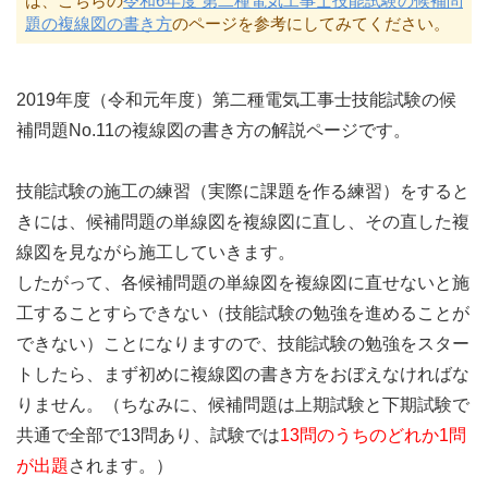
は、こちらの
令和6年度 第二種電気工事士技能試験の候補問
題の複線図の書き方
のページを参考にしてみてください。
2019年度（令和元年度）第二種電気工事士技能試験の候
補問題No.11の複線図の書き方の解説ページです。
技能試験の施工の練習（実際に課題を作る練習）をすると
きには、候補問題の単線図を複線図に直し、その直した複
線図を見ながら施工していきます。
したがって、各候補問題の単線図を複線図に直せないと施
工することすらできない（技能試験の勉強を進めることが
できない）ことになりますので、技能試験の勉強をスター
トしたら、まず初めに複線図の書き方をおぼえなければな
りません。（ちなみに、候補問題は上期試験と下期試験で
共通で全部で13問あり、試験では
13問のうちのどれか1問
が出題
されます。）