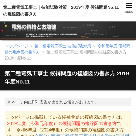
第二種電気工事士｜技能試験対策｜2019年度 候補問題No.11
MENU
の複線図の書き方
トップページ
＞
第二種電気工事士 技能試験対策
＞
令和元年度 候補問
第二種電気工事士（総合）
題の複線図の書き方
＞
第二種電気工事士 候補問題の複線図の書き方
2019年度No.11
第二種電気工事士（学科試験）
第二種電気工事士 候補問題の複線図の書き方 2019
第二種電気工事士（技能試験）
年度No.11
電気主任技術者（電験）
※
ページ内にPR･広告が含まれる場合があります。
電気のお勉強
このページに掲載している候補問題の複線図の書き方は、
2019年度（令和元年度）の候補問題の複線図の書き方
で
電気数学のお勉強
す。令和6年度（2024年度）の候補問題の複線図の書き方