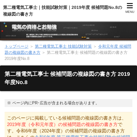
第二種電気工事士｜技能試験対策｜2019年度 候補問題No.8の
MENU
複線図の書き方
トップページ
＞
第二種電気工事士 技能試験対策
＞
令和元年度 候補問
第二種電気工事士（総合）
題の複線図の書き方
＞
第二種電気工事士 候補問題の複線図の書き方
2019年度No.8
第二種電気工事士（学科試験）
第二種電気工事士 候補問題の複線図の書き方 2019
第二種電気工事士（技能試験）
年度No.8
電気主任技術者（電験）
※
ページ内にPR･広告が含まれる場合があります。
電気のお勉強
このページに掲載している候補問題の複線図の書き方は、
2019年度（令和元年度）の候補問題の複線図の書き方
で
電気数学のお勉強
す。令和6年度（2024年度）の候補問題の複線図の書き方