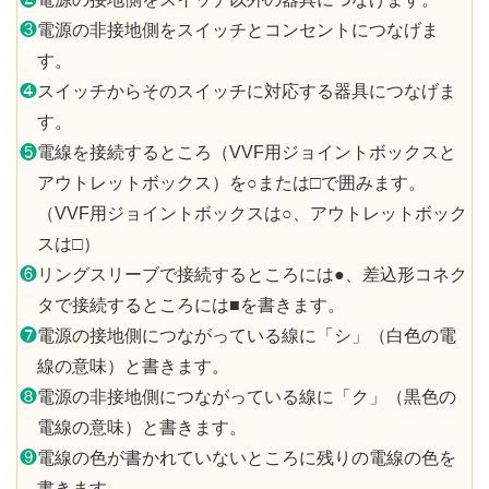
❸
電源の非接地側をスイッチとコンセントにつなげま
す。
❹
スイッチからそのスイッチに対応する器具につなげま
す。
❺
電線を接続するところ（VVF用ジョイントボックスと
アウトレットボックス）を○または□で囲みます。
（VVF用ジョイントボックスは○、アウトレットボック
スは□）
❻
リングスリーブで接続するところには●、差込形コネク
タで接続するところには■を書きます。
❼
電源の接地側につながっている線に「シ」（白色の電
線の意味）と書きます。
❽
電源の非接地側につながっている線に「ク」（黒色の
電線の意味）と書きます。
❾
電線の色が書かれていないところに残りの電線の色を
書きます。