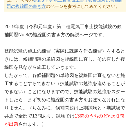
は、こちらの
令和6年度 第二種電気工事士技能試験の候補問
題の複線図の書き方
のページを参考にしてみてください。
2019年度（令和元年度）第二種電気工事士技能試験の候
補問題No.8の複線図の書き方の解説ページです。
技能試験の施工の練習（実際に課題を作る練習）をすると
きには、候補問題の単線図を複線図に直し、その直した複
線図を見ながら施工していきます。
したがって、各候補問題の単線図を複線図に直せないと施
工することすらできない（技能試験の勉強を進めることが
できない）ことになりますので、技能試験の勉強をスター
トしたら、まず初めに複線図の書き方をおぼえなければな
りません。（ちなみに、候補問題は上期試験と下期試験で
共通で全部で13問あり、試験では
13問のうちのどれか1問
が出題
されます。）