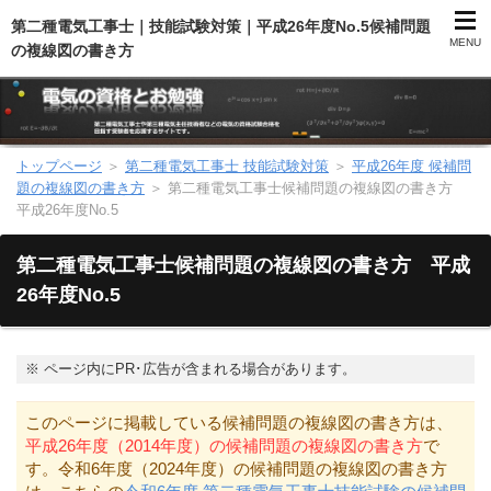
第二種電気工事士｜技能試験対策｜平成26年度No.5候補問題
MENU
の複線図の書き方
トップページ
＞
第二種電気工事士 技能試験対策
＞
平成26年度 候補問
第二種電気工事士（総合）
題の複線図の書き方
＞
第二種電気工事士候補問題の複線図の書き方
平成26年度No.5
第二種電気工事士（学科試験）
第二種電気工事士候補問題の複線図の書き方 平成
第二種電気工事士（技能試験）
26年度No.5
電気主任技術者（電験）
※
ページ内にPR･広告が含まれる場合があります。
電気のお勉強
このページに掲載している候補問題の複線図の書き方は、
平成26年度（2014年度）の候補問題の複線図の書き方
で
電気数学のお勉強
す。令和6年度（2024年度）の候補問題の複線図の書き方