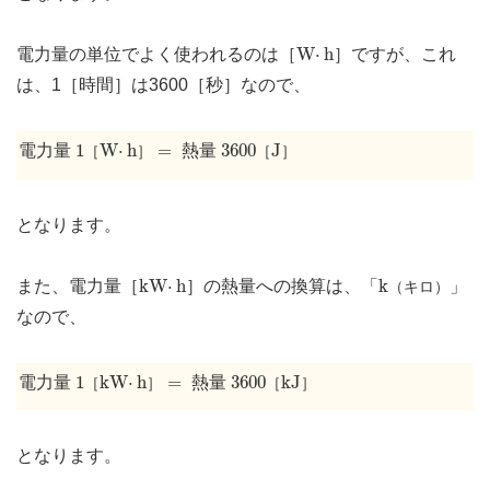
W
⋅
h
W
⋅
h
電力量の単位でよく使われるのは［
］ですが、これ
は、1［時間］は3600［秒］なので、
1
［
W
⋅
h
］
=
3600
［
J
］
1
W
⋅
h
=
3600
J
電力量
熱量
［
］
［
］
となります。
k
（キロ）
k
W
⋅
h
k
W
⋅
h
k
また、電力量［
］の熱量への換算は、「
」
（キロ）
なので、
1
［
k
W
⋅
h
］
=
3600
［
k
J
］
1
k
W
⋅
h
=
3600
k
J
電力量
熱量
［
］
［
］
となります。