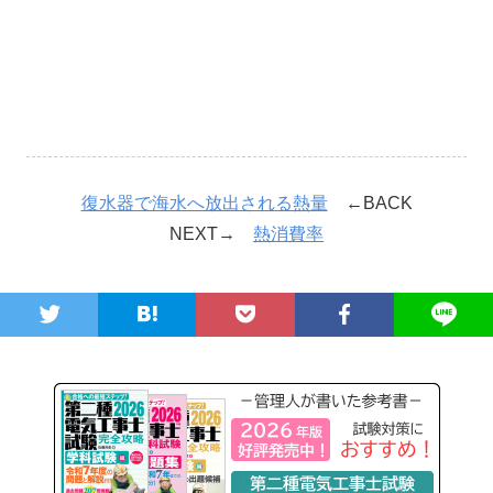
復水器で海水へ放出される熱量
←BACK
NEXT→
熱消費率