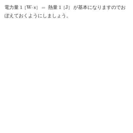
1
［
W
⋅
s
］
=
1
［
J
］
1
W
⋅
s
=
1
J
電力量
熱量
が基本になりますのでお
［
］
［
］
ぼえておくようにしましょう。