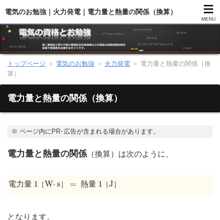
電気のお勉強｜火力発電｜電力量と熱量の関係（換算）
MENU
トップページ
＞
電気のお勉強
＞
火力発電
＞
電力量と熱量の関係（換
第二種電気工事士（総合）
算）
第二種電気工事士（学科試験）
電力量と熱量の関係（換算）
第二種電気工事士（技能試験）
※
ページ内にPR･広告が含まれる場合があります。
電気主任技術者（電験）
電力量と熱量の関係
（換算）は次のように、
電気のお勉強
1
［
W
⋅
s
］
=
1
［
J
］
1
W
⋅
s
=
1
J
電力量
熱量
［
］
［
］
電気数学のお勉強
となります。