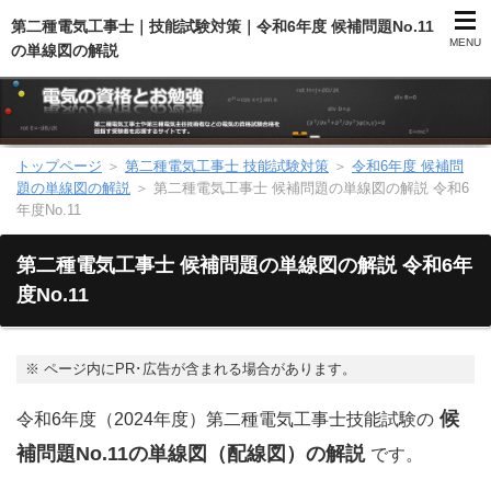
第二種電気工事士｜技能試験対策｜令和6年度 候補問題No.11
MENU
の単線図の解説
トップページ
＞
第二種電気工事士 技能試験対策
＞
令和6年度 候補問
第二種電気工事士（総合）
題の単線図の解説
＞
第二種電気工事士 候補問題の単線図の解説 令和6
年度No.11
第二種電気工事士（学科試験）
第二種電気工事士 候補問題の単線図の解説 令和6年
第二種電気工事士（技能試験）
度No.11
電気主任技術者（電験）
※
ページ内にPR･広告が含まれる場合があります。
電気のお勉強
候
令和6年度（2024年度）第二種電気工事士技能試験の
補問題No.11の単線図（配線図）の解説
です。
電気数学のお勉強