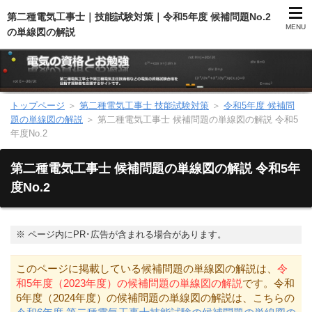
第二種電気工事士｜技能試験対策｜令和5年度 候補問題No.2
MENU
の単線図の解説
トップページ
＞
第二種電気工事士 技能試験対策
＞
令和5年度 候補問
第二種電気工事士（総合）
題の単線図の解説
＞
第二種電気工事士 候補問題の単線図の解説 令和5
年度No.2
第二種電気工事士（学科試験）
第二種電気工事士 候補問題の単線図の解説 令和5年
第二種電気工事士（技能試験）
度No.2
電気主任技術者（電験）
※
ページ内にPR･広告が含まれる場合があります。
電気のお勉強
このページに掲載している候補問題の単線図の解説は、
令
和5年度（2023年度）の候補問題の単線図の解説
です。令和
電気数学のお勉強
6年度（2024年度）の候補問題の単線図の解説は、こちらの