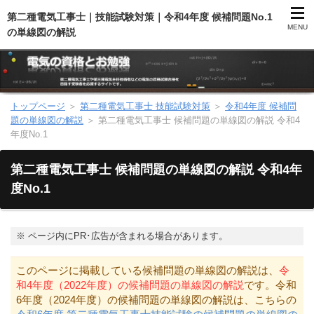
第二種電気工事士｜技能試験対策｜令和4年度 候補問題No.1
MENU
の単線図の解説
トップページ
＞
第二種電気工事士 技能試験対策
＞
令和4年度 候補問
第二種電気工事士（総合）
題の単線図の解説
＞
第二種電気工事士 候補問題の単線図の解説 令和4
年度No.1
第二種電気工事士（学科試験）
第二種電気工事士 候補問題の単線図の解説 令和4年
第二種電気工事士（技能試験）
度No.1
電気主任技術者（電験）
※
ページ内にPR･広告が含まれる場合があります。
電気のお勉強
このページに掲載している候補問題の単線図の解説は、
令
和4年度（2022年度）の候補問題の単線図の解説
です。令和
電気数学のお勉強
6年度（2024年度）の候補問題の単線図の解説は、こちらの