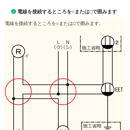
❻
電線を接続するところを○または□で囲みます
電線を接続するところを○または□で囲みます。