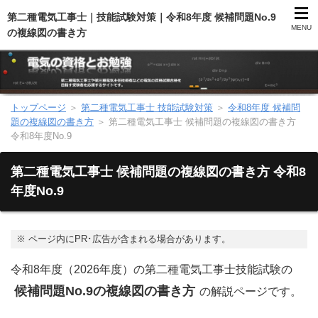
第二種電気工事士｜技能試験対策｜令和8年度 候補問題No.9
MENU
の複線図の書き方
トップページ
＞
第二種電気工事士 技能試験対策
＞
令和8年度 候補問
第二種電気工事士（総合）
題の複線図の書き方
＞
第二種電気工事士 候補問題の複線図の書き方
令和8年度No.9
第二種電気工事士（学科試験）
第二種電気工事士 候補問題の複線図の書き方 令和8
第二種電気工事士（技能試験）
年度No.9
電気主任技術者（電験）
※
ページ内にPR･広告が含まれる場合があります。
電気のお勉強
令和8年度（2026年度）の第二種電気工事士技能試験の
候補問題No.9の複線図の書き方
の解説ページです。
電気数学のお勉強