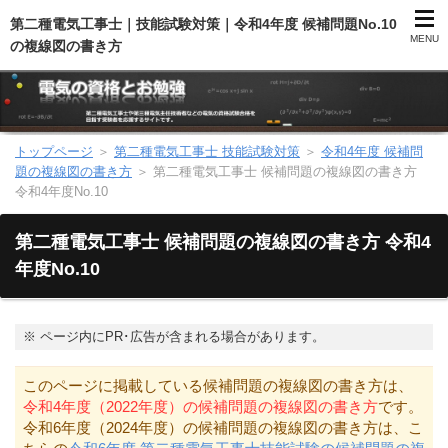
第二種電気工事士｜技能試験対策｜令和4年度 候補問題No.10
MENU
の複線図の書き方
トップページ
＞
第二種電気工事士 技能試験対策
＞
令和4年度 候補問
第二種電気工事士（総合）
題の複線図の書き方
＞
第二種電気工事士 候補問題の複線図の書き方
令和4年度No.10
第二種電気工事士（学科試験）
第二種電気工事士 候補問題の複線図の書き方 令和4
第二種電気工事士（技能試験）
年度No.10
電気主任技術者（電験）
※
ページ内にPR･広告が含まれる場合があります。
電気のお勉強
このページに掲載している候補問題の複線図の書き方は、
令和4年度（2022年度）の候補問題の複線図の書き方
です。
電気数学のお勉強
令和6年度（2024年度）の候補問題の複線図の書き方は、こ