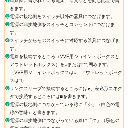
❶
単線図に書かれている電源、器具などを同じ配置で書
きます。
❷
電源の接地側をスイッチ以外の器具につなげます。
❸
電源の非接地側をスイッチとコンセントにつなげま
す。
❹
スイッチからそのスイッチに対応する器具につなげま
す。
❺
電線を接続するところ（VVF用ジョイントボックスと
アウトレットボックス）を○または□で囲みます。
（VVF用ジョイントボックスは○、アウトレットボック
スは□）
❻
リングスリーブで接続するところには●、差込形コネク
タで接続するところには■を書きます。
❼
電源の接地側につながっている線に「シ」（白色の電
線の意味）と書きます。
❽
電源の非接地側につながっている線に「ク」（黒色の