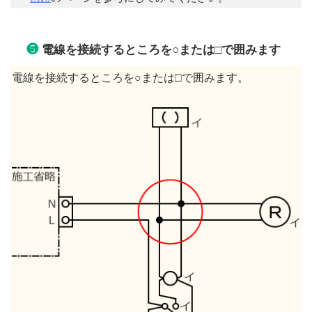
❺
電線を接続するところを○または□で囲みます
電線を接続するところを○または□で囲みます。