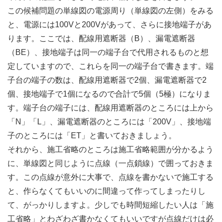
この候補問題の単線図の電源周り（単線図の左側）をみる
と、電源には100Vと200Vがあって、さらに接地端子があ
ります。ここでは、配線用遮断器（B）、漏電遮断器
（BE）、接地端子は同一の端子台で代用されるものと想
定していますので、これらを同一の端子台で書きます。端
子台の端子の数は、配線用遮断器で2個、漏電遮断器で2
個、接地端子で1個になるので合計で5個（5極）になりま
す。端子台の端子には、配線用遮断器のところには上から
「N」「L」、漏電遮断器のところには「200V」、接地端
子のところには「ET」と書いておきましょう。
それから、施工省略のところは施工省略範囲が分かるよう
に、単線図と同じように点線（一点鎖線）で囲っておきま
す。この点線が意外に大事で、点線を書かないで施工する
と、作らなくてもいいのに間違って作ってしまったりし
て、がっかりしますよ。少しでも時間短縮したい人は「施
工省略」とわざわざ書かなくてもいいですが点線だけは必