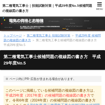
第二種電気工事士｜技能試験対策｜平成29年度No.5候補問題
MENU
の複線図の書き方
トップページ
＞
第二種電気工事士 技能試験対策
＞
平成29年度 候補問
第二種電気工事士（総合）
題の複線図の書き方
＞
第二種電気工事士候補問題の複線図の書き方
平成29年度No.5
第二種電気工事士（学科試験）
第二種電気工事士候補問題の複線図の書き方 平成
第二種電気工事士（技能試験）
29年度No.5
電気主任技術者（電験）
※
ページ内にPR･広告が含まれる場合があります。
電気のお勉強
このページに掲載している候補問題の複線図の書き方は、
平成29年度（2017年度）の候補問題の複線図の書き方
で
電気数学のお勉強
す。令和6年度（2024年度）の候補問題の複線図の書き方